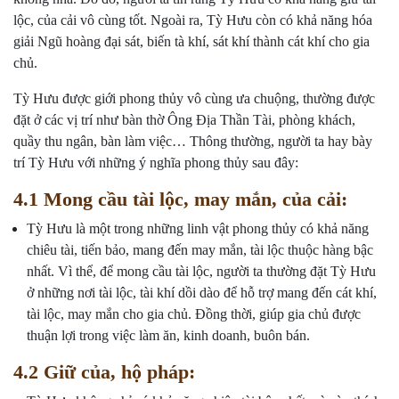
lộc, của cải vô cùng tốt. Ngoài ra, Tỳ Hưu còn có khả năng hóa
giải Ngũ hoàng đại sát, biến tà khí, sát khí thành cát khí cho gia
chủ.
Tỳ Hưu được giới phong thủy vô cùng ưa chuộng, thường được
đặt ở các vị trí như bàn thờ Ông Địa Thần Tài, phòng khách,
quầy thu ngân, bàn làm việc… Thông thường, người ta hay bày
trí Tỳ Hưu với những ý nghĩa phong thủy sau đây:
4.1 Mong cầu tài lộc, may mắn, của cải:
Tỳ Hưu là một trong những linh vật phong thủy có khả năng
chiêu tài, tiến bảo, mang đến may mắn, tài lộc thuộc hàng bậc
nhất. Vì thể, để mong cầu tài lộc, người ta thường đặt Tỳ Hưu
ở những nơi tài lộc, tài khí dồi dào để hỗ trợ mang đến cát khí,
tài lộc, may mắn cho gia chủ. Đồng thời, giúp gia chủ được
thuận lợi trong việc làm ăn, kinh doanh, buôn bán.
4.2 Giữ của, hộ pháp: