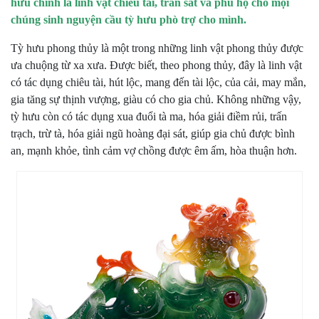
hưu chính là linh vật chiêu tài, trấn sát và phù hộ cho mọi
chúng sinh nguyện cầu tỳ hưu phò trợ cho mình.
Tỳ hưu phong thủy là một trong những linh vật phong thủy được
ưa chuộng từ xa xưa. Được biết, theo phong thủy, đây là linh vật
có tác dụng chiêu tài, hút lộc, mang đến tài lộc, của cải, may mắn,
gia tăng sự thịnh vượng, giàu có cho gia chủ. Không những vậy,
tỳ hưu còn có tác dụng xua đuổi tà ma, hóa giải điềm rủi, trấn
trạch, trừ tà, hóa giải ngũ hoàng đại sát, giúp gia chủ được bình
an, mạnh khỏe, tình cảm vợ chồng được êm ấm, hòa thuận hơn.