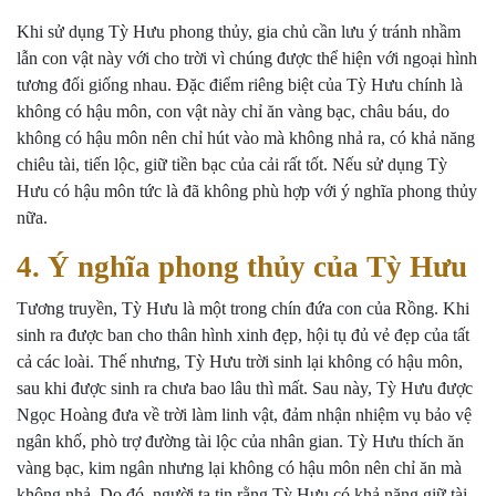
Khi sử dụng Tỳ Hưu phong thủy, gia chủ cần lưu ý tránh nhầm
lẫn con vật này với cho trời vì chúng được thể hiện với ngoại hình
tương đối giống nhau. Đặc điểm riêng biệt của Tỳ Hưu chính là
không có hậu môn, con vật này chỉ ăn vàng bạc, châu báu, do
không có hậu môn nên chỉ hút vào mà không nhả ra, có khả năng
chiêu tài, tiến lộc, giữ tiền bạc của cải rất tốt. Nếu sử dụng Tỳ
Hưu có hậu môn tức là đã không phù hợp với ý nghĩa phong thủy
nữa.
4. Ý nghĩa phong thủy của Tỳ Hưu
Tương truyền, Tỳ Hưu là một trong chín đứa con của Rồng. Khi
sinh ra được ban cho thân hình xinh đẹp, hội tụ đủ vẻ đẹp của tất
cả các loài. Thế nhưng, Tỳ Hưu trời sinh lại không có hậu môn,
sau khi được sinh ra chưa bao lâu thì mất. Sau này, Tỳ Hưu được
Ngọc Hoàng đưa về trời làm linh vật, đảm nhận nhiệm vụ bảo vệ
ngân khố, phò trợ đường tài lộc của nhân gian. Tỳ Hưu thích ăn
vàng bạc, kim ngân nhưng lại không có hậu môn nên chỉ ăn mà
không nhả. Do đó, người ta tin rằng Tỳ Hưu có khả năng giữ tài