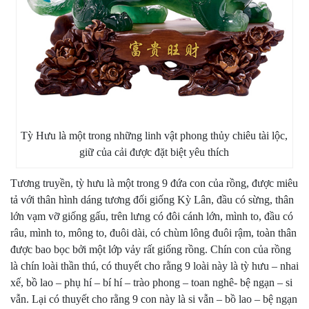
Tỳ Hưu là một trong những linh vật phong thủy chiêu tài lộc,
giữ của cải được đặt biệt yêu thích
Tương truyền, tỳ hưu là một trong 9 đứa con của rồng, được miêu
tả với thân hình dáng tương đối giống Kỳ Lân, đầu có sừng, thân
lớn vạm vỡ giống gấu, trên lưng có đôi cánh lớn, mình to, đầu có
râu, mình to, mông to, đuôi dài, có chùm lông đuôi rậm, toàn thân
được bao bọc bởi một lớp vảy rất giống rồng. Chín con của rồng
là chín loài thần thú, có thuyết cho rằng 9 loài này là tỳ hưu – nhai
xế, bồ lao – phụ hí – bí hí – trào phong – toan nghê- bệ ngạn – si
vẫn. Lại có thuyết cho rằng 9 con này là si vẫn – bồ lao – bệ ngạn