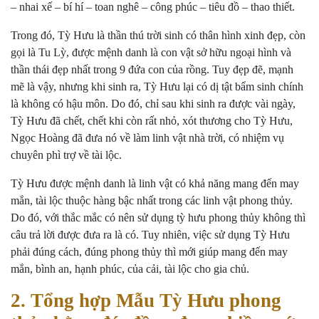
– nhai xế – bí hí – toan nghê – công phúc – tiêu đồ – thao thiết.
Trong đó, Tỳ Hưu là thần thú trời sinh có thân hình xinh đẹp, còn
gọi là Tu Lỳ, được mệnh danh là con vật sở hữu ngoại hình và
thần thái đẹp nhất trong 9 đứa con của rồng. Tuy đẹp đẽ, mạnh
mẽ là vậy, nhưng khi sinh ra, Tỳ Hưu lại có dị tật bẩm sinh chính
là không có hậu môn. Do đó, chỉ sau khi sinh ra được vài ngày,
Tỳ Hưu đã chết, chết khi còn rất nhỏ, xót thương cho Tỳ Hưu,
Ngọc Hoàng đã đưa nó về làm linh vật nhà trời, có nhiệm vụ
chuyên phì trợ về tài lộc.
Tỳ Hưu được mệnh danh là linh vật có khả năng mang đến may
mắn, tài lộc thuộc hàng bậc nhất trong các linh vật phong thủy.
Do đó, với thắc mắc có nên sử dụng tỳ hưu phong thủy không thì
câu trả lời được đưa ra là có. Tuy nhiên, việc sử dụng Tỳ Hưu
phải đúng cách, đúng phong thủy thì mới giúp mang đến may
mắn, bình an, hạnh phúc, của cải, tài lộc cho gia chủ.
2. Tổng hợp Mẫu Tỳ Hưu phong