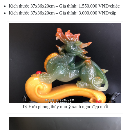
Kích thước 37x36x20cm – Giá thỉnh: 1.550.000 VNĐ/chiếc
Kích thước 37x36x20cm – Giá thỉnh: 3.000.000 VNĐ/cặp.
Tỳ Hưu phong thủy như ý xanh ngọc đẹp nhất