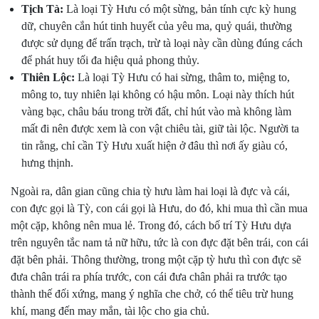
Tịch Tà:
Là loại Tỳ Hưu có một sừng, bản tính cực kỳ hung
dữ, chuyên cắn hút tinh huyết của yêu ma, quỷ quái, thường
được sử dụng để trấn trạch, trừ tà loại này cần dùng đúng cách
để phát huy tối đa hiệu quả phong thủy.
Thiên Lộc:
Là loại Tỳ Hưu có hai sừng, thâm to, miệng to,
mông to, tuy nhiên lại không có hậu môn. Loại này thích hút
vàng bạc, châu báu trong trời đất, chỉ hút vào mà không làm
mất đi nên được xem là con vật chiêu tài, giữ tài lộc. Người ta
tin rằng, chỉ cần Tỳ Hưu xuất hiện ở đâu thì nơi ấy giàu có,
hưng thịnh.
Ngoài ra, dân gian cũng chia tỳ hưu làm hai loại là đực và cái,
con đực gọi là Tỳ, con cái gọi là Hưu, do đó, khi mua thì cần mua
một cặp, không nên mua lẻ. Trong đó, cách bố trí Tỳ Hưu dựa
trên nguyên tắc nam tả nữ hữu, tức là con đực đặt bên trái, con cái
đặt bên phải. Thông thường, trong một cặp tỳ hưu thì con đực sẽ
đưa chân trái ra phía trước, con cái đưa chân phải ra trước tạo
thành thế đối xứng, mang ý nghĩa che chở, có thể tiêu trừ hung
khí, mang đến may mắn, tài lộc cho gia chủ.