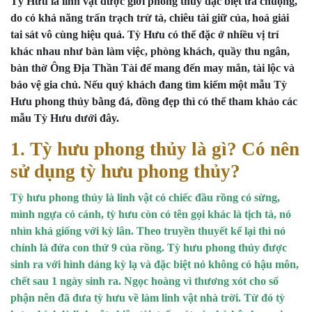
Tỳ Hưu là linh vật được giới phong thủy đặc biệt ưa chuộng,
do có khả năng trấn trạch trừ tà, chiêu tài giữ của, hoá giải
tai sát vô cùng hiệu quả. Tỳ Hưu có thể đặc ở nhiều vị trí
khác nhau như bàn làm việc, phòng khách, quầy thu ngân,
bàn thờ Ông Địa Thần Tài để mang đến may mắn, tài lộc và
bảo vệ gia chủ. Nếu quý khách đang tìm kiếm một mẫu Tỳ
Hưu phong thủy bằng đá, đồng đẹp thì có thể tham khảo các
mẫu Tỳ Hưu dưới đây.
1. Tỳ hưu phong thủy là gì? Có nên
sử dụng tỳ hưu phong thủy?
Tỳ hưu phong thủy là linh vật có chiếc đầu rồng có sừng,
mình ngựa có cánh, tỳ hưu còn có tên gọi khác là tịch tà, nó
nhìn khá giống với kỳ lân. Theo truyền thuyết kể lại thì nó
chính là đứa con thứ 9 của rồng. Tỳ hưu phong thủy được
sinh ra với hình dáng kỳ lạ và đặc biệt nó không có hậu môn,
chết sau 1 ngày sinh ra. Ngọc hoàng vì thương xót cho số
phận nên đã đưa tỳ hưu về làm linh vật nhà trời. Từ đó tỳ