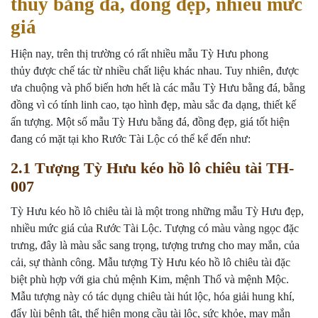
thủy bằng đá, đồng đẹp, nhiều mức
giá
Hiện nay, trên thị trường có rất nhiều
mẫu Tỳ Hưu phong
thủy
được chế tác từ nhiều chất liệu khác nhau. Tuy nhiên, được
ưa chuộng và phổ biến hơn hết là các mẫu Tỳ Hưu bằng đá, bằng
đồng vì có tính linh cao, tạo hình đẹp, màu sắc đa dạng, thiết kế
ấn tượng. Một số mẫu Tỳ Hưu bằng đá, đồng đẹp, giá tốt hiện
đang có mặt tại kho Rước Tài Lộc có thể kể đến như:
2.1 Tượng Tỳ Hưu kéo hồ lô chiêu tài TH-
007
Tỳ Hưu kéo hồ lô chiêu tài là một trong những mẫu Tỳ Hưu đẹp,
nhiều mức giá của Rước Tài Lộc. Tượng có màu vàng ngọc đặc
trưng, đây là màu sắc sang trọng, tượng trưng cho may mắn, của
cải, sự thành công. Mẫu tượng Tỳ Hưu kéo hồ lô chiêu tài đặc
biệt phù hợp với gia chủ mệnh Kim, mệnh Thổ và mệnh Mộc.
Mẫu tượng này có tác dụng chiêu tài hút lộc, hóa giải hung khí,
đẩy lùi bệnh tật, thể hiện mong cầu tài lộc, sức khỏe, may mắn