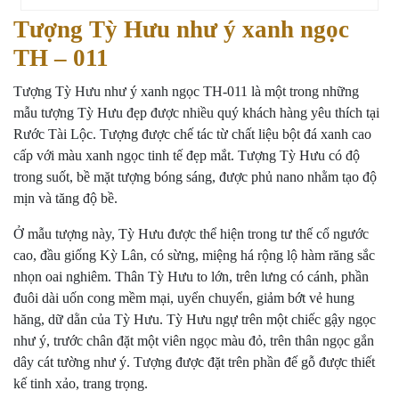
Tượng Tỳ Hưu như ý xanh ngọc
TH – 011
Tượng Tỳ Hưu như ý xanh ngọc TH-011 là một trong những
mẫu tượng Tỳ Hưu đẹp được nhiều quý khách hàng yêu thích tại
Rước Tài Lộc. Tượng được chế tác từ chất liệu bột đá xanh cao
cấp với màu xanh ngọc tinh tế đẹp mắt. Tượng Tỳ Hưu có độ
trong suốt, bề mặt tượng bóng sáng, được phủ nano nhằm tạo độ
mịn và tăng độ bề.
Ở mẫu tượng này, Tỳ Hưu được thể hiện trong tư thế cổ ngước
cao, đầu giống Kỳ Lân, có sừng, miệng há rộng lộ hàm răng sắc
nhọn oai nghiêm. Thân Tỳ Hưu to lớn, trên lưng có cánh, phần
đuôi dài uốn cong mềm mại, uyển chuyển, giảm bớt vẻ hung
hăng, dữ dằn của Tỳ Hưu. Tỳ Hưu ngự trên một chiếc gậy ngọc
như ý, trước chân đặt một viên ngọc màu đỏ, trên thân ngọc gắn
dây cát tường như ý. Tượng được đặt trên phần đế gỗ được thiết
kế tinh xảo, trang trọng.