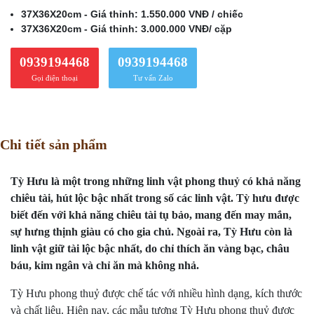
37X36X20cm - Giá thỉnh: 1.550.000 VNĐ / chiếc
37X36X20cm - Giá thỉnh: 3.000.000 VNĐ/ cặp
0939194468
0939194468
Gọi điện thoại
Tư vấn Zalo
Chi tiết sản phẩm
Tỳ Hưu là một trong những linh vật phong thuỷ có khả năng
chiêu tài, hút lộc bậc nhất trong số các linh vật. Tỳ hưu được
biết đến với khả năng chiêu tài tụ bảo, mang đến may mắn,
sự hưng thịnh giàu có cho gia chủ. Ngoài ra, Tỳ Hưu còn là
linh vật giữ tài lộc bậc nhất, do chỉ thích ăn vàng bạc, châu
báu, kim ngân và chỉ ăn mà không nhả.
Tỳ Hưu phong thuỷ được chế tác với nhiều hình dạng, kích thước
và chất liệu. Hiện nay, các mẫu tượng Tỳ Hưu phong thuỷ được