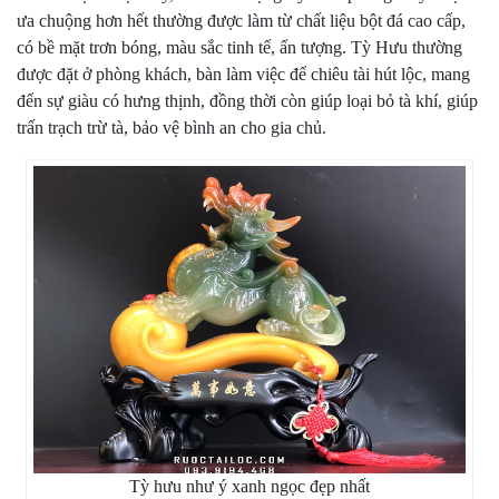
ưa chuộng hơn hết thường được làm từ chất liệu bột đá cao cấp,
có bề mặt trơn bóng, màu sắc tinh tế, ấn tượng. Tỳ Hưu thường
được đặt ở phòng khách, bàn làm việc để chiêu tài hút lộc, mang
đến sự giàu có hưng thịnh, đồng thời còn giúp loại bỏ tà khí, giúp
trấn trạch trừ tà, bảo vệ bình an cho gia chủ.
Tỳ hưu như ý xanh ngọc đẹp nhất