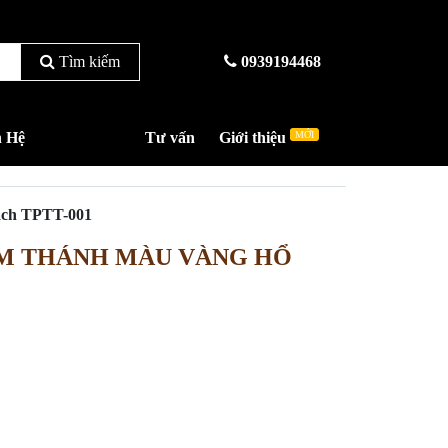
Tìm kiếm
0939194468
n Hệ
Tư vấn
Giới thiệu
MỚI
ch TPTT-001
M THÁNH MÀU VÀNG HỔ