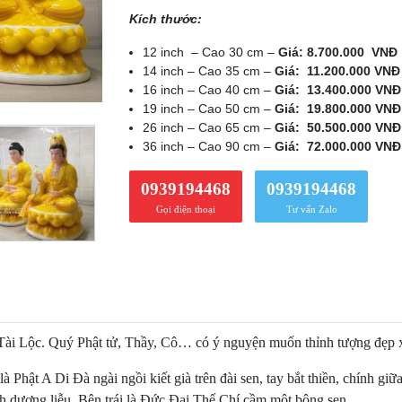
Kích thước:
12 inch – Cao 30 cm –
Giá: 8.700.000 VNĐ
14 inch – Cao 35 cm –
Giá: 11.200.000 VNĐ
16 inch – Cao 40 cm –
Giá: 13.400.000 VNĐ
19 inch – Cao 50 cm –
Giá: 19.800.000 VNĐ
26 inch – Cao 65 cm –
Giá: 50.500.000 VNĐ
36 inch – Cao 90 cm –
Giá: 72.000.000 VNĐ
0939194468
0939194468
Gọi điện thoại
Tư vấn Zalo
Lộc. Quý Phật tử, Thầy, Cô… có ý nguyện muốn thỉnh tượng đẹp xin 
hật A Di Đà ngài ngồi kiết già trên đài sen, tay bắt thiền, chính giữa
 dương liễu. Bên trái là Đức Đại Thế Chí cầm một bông sen.