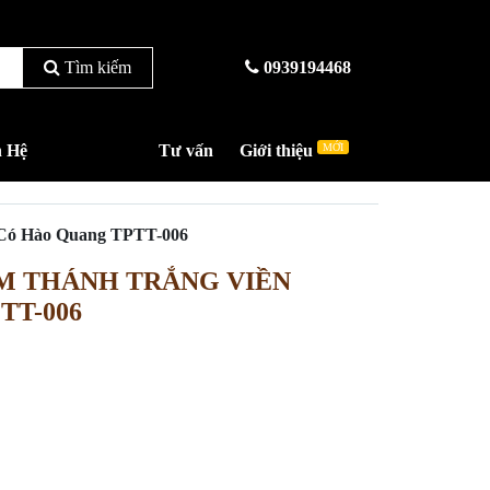
Tìm kiếm
0939194468
n Hệ
Tư vấn
Giới thiệu
MỚI
Có Hào Quang TPTT-006
M THÁNH TRẮNG VIỀN
TT-006