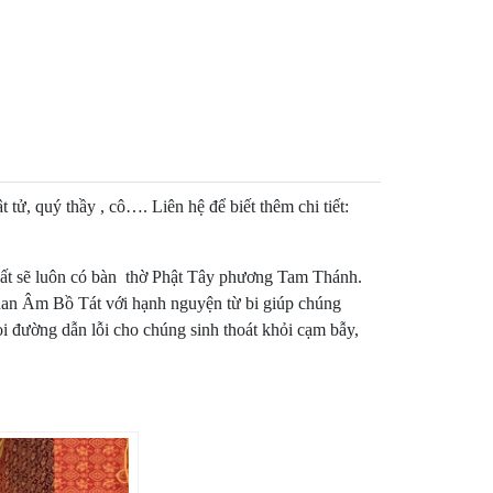
, quý thầy , cô…. Liên hệ để biết thêm chi tiết:
 thất sẽ luôn có bàn thờ Phật Tây phương Tam Thánh.
à Quan Âm Bồ Tát với hạnh nguyện từ bi giúp chúng
soi đường dẫn lỗi cho chúng sinh thoát khỏi cạm bẫy,