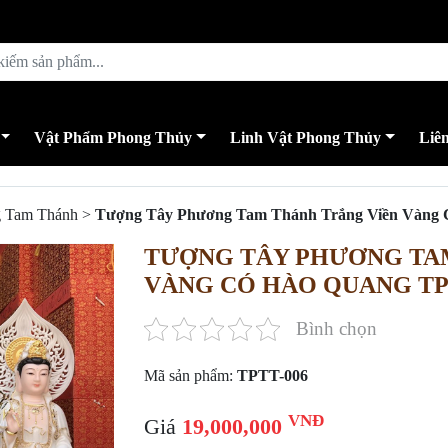
Vật Phẩm Phong Thủy
Linh Vật Phong Thủy
Liê
 Tam Thánh
>
Tượng Tây Phương Tam Thánh Trắng Viền Vàng 
TƯỢNG TÂY PHƯƠNG TA
VÀNG CÓ HÀO QUANG TP
Bình chọn
Mã sản phẩm:
TPTT-006
VNĐ
Giá
19,000,000