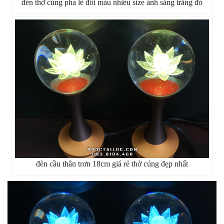
đèn thờ cúng pha lê đổi màu nhiều size ánh sáng trắng đỏ
đèn cầu thân trơn 18cm giá rẻ thờ cúng đẹp nhất