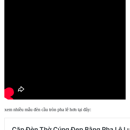
xem nhiều mẫu đèn cầu tròn pha lê hơn tại đây: