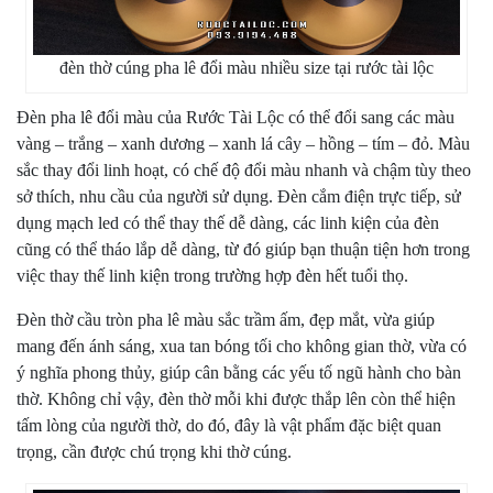
đèn thờ cúng pha lê đổi màu nhiều size tại rước tài lộc
Đèn pha lê đổi màu của Rước Tài Lộc có thể đổi sang các màu
vàng – trắng – xanh dương – xanh lá cây – hồng – tím – đỏ. Màu
sắc thay đổi linh hoạt, có chế độ đổi màu nhanh và chậm tùy theo
sở thích, nhu cầu của người sử dụng. Đèn cắm điện trực tiếp, sử
dụng mạch led có thể thay thế dễ dàng, các linh kiện của đèn
cũng có thể tháo lắp dễ dàng, từ đó giúp bạn thuận tiện hơn trong
việc thay thế linh kiện trong trường hợp đèn hết tuổi thọ.
Đèn thờ cầu tròn pha lê màu sắc trầm ấm, đẹp mắt, vừa giúp
mang đến ánh sáng, xua tan bóng tối cho không gian thờ, vừa có
ý nghĩa phong thủy, giúp cân bằng các yếu tố ngũ hành cho bàn
thờ. Không chỉ vậy, đèn thờ mỗi khi được thắp lên còn thể hiện
tấm lòng của người thờ, do đó, đây là vật phẩm đặc biệt quan
trọng, cần được chú trọng khi thờ cúng.