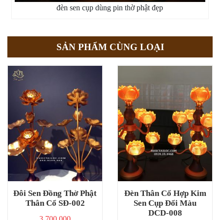
đèn sen cụp dùng pin thờ phật đẹp
SẢN PHẨM CÙNG LOẠI
Đôi Sen Đồng Thờ Phật
Đèn Thân Cổ Hợp Kim
Thân Cổ SĐ-002
Sen Cụp Đổi Màu
DCD-008
3,700,000