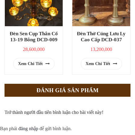
Đèn Sen Cụp Thân Cổ
Đèn Thờ Cúng Lưu Ly
13-19 Bông DCD-009
Cao Cấp DCD-037
28,600,000
13,200,000
Xem Chi Tiết
Xem Chi Tiết
ĐÁNH GIÁ SẢN PHẨM
Trở thành người đầu tiên bình luận cho bài viết này!
Bạn phải
đăng nhập
để gửi bình luận.