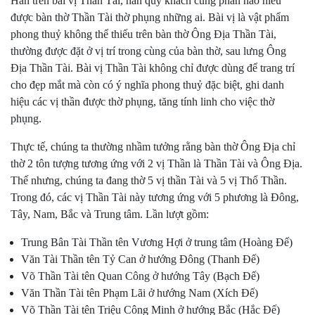
Hán trên bài vị Thần Tài, hẳn quý khách cũng phần nào hiểu
được bàn thờ Thần Tài thờ phụng những ai. Bài vị là vật phẩm
phong thuỷ không thể thiếu trên bàn thờ Ông Địa Thần Tài,
thường được đặt ở vị trí trong cùng của bàn thờ, sau lưng Ông
Địa Thần Tài. Bài vị Thần Tài không chỉ được dùng để trang trí
cho đẹp mắt mà còn có ý nghĩa phong thuỷ đặc biệt, ghi danh
hiệu các vị thần được thờ phụng, tăng tính linh cho việc thờ
phụng.
Thực tế, chúng ta thường nhầm tưởng rằng bàn thờ Ông Địa chỉ
thờ 2 tôn tượng tương ứng với 2 vị Thần là Thần Tài và Ông Địa.
Thế nhưng, chúng ta đang thờ 5 vị thần Tài và 5 vị Thổ Thần.
Trong đó, các vị Thần Tài này tương ứng với 5 phương là Đông,
Tây, Nam, Bắc và Trung tâm. Lần lượt gồm:
Trung Bân Tài Thần tên Vương Hợi ở trung tâm (Hoàng Đế)
Văn Tài Thần tên Tỷ Can ở hướng Đông (Thanh Đế)
Võ Thần Tài tên Quan Công ở hướng Tây (Bạch Đế)
Văn Thần Tài tên Phạm Lãi ở hướng Nam (Xích Đế)
Võ Thần Tài tên Triệu Công Minh ở hướng Bắc (Hắc Đế)