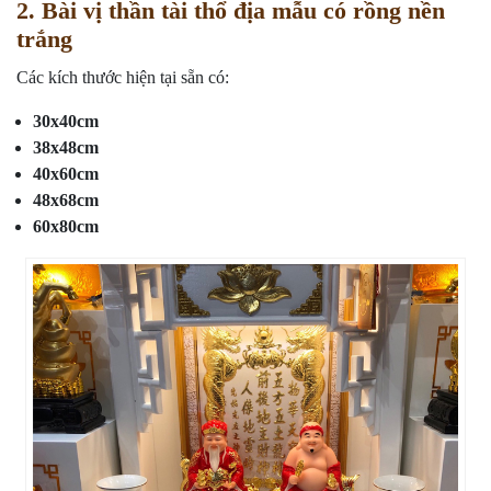
2. Bài vị thần tài thổ địa mẫu có rồng nền
trắng
Các kích thước hiện tại sẵn có:
30x40cm
38x48cm
40x60cm
48x68cm
60x80cm