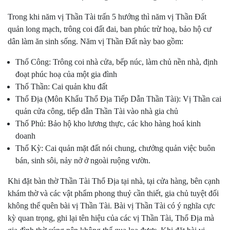
Trong khi năm vị Thần Tài trấn 5 hướng thì năm vị Thần Đất
quản long mạch, trông coi đất đai, ban phúc trừ hoạ, bảo hộ cư
dân làm ăn sinh sống. Năm vị Thần Đất này bao gồm:
Thổ Công: Trông coi nhà cửa, bếp núc, làm chủ nền nhà, định
đoạt phúc hoạ của một gia đình
Thổ Thần: Cai quản khu đất
Thổ Địa (Môn Khẩu Thổ Địa Tiếp Dẫn Thần Tài): Vị Thần cai
quản cửa công, tiếp dẫn Thần Tài vào nhà gia chủ
Thổ Phủ: Bảo hộ kho lương thực, các kho hàng hoá kinh
doanh
Thổ Kỳ: Cai quản mặt đất nói chung, chưởng quản việc buôn
bán, sinh sôi, nảy nở ở ngoài ruộng vườn.
Khi đặt bàn thờ Thần Tài Thổ Địa tại nhà, tại cửa hàng, bên cạnh
khám thờ và các vật phẩm phong thuỷ cần thiết, gia chủ tuyệt đối
không thể quên bài vị Thần Tài. Bài vị Thần Tài có ý nghĩa cực
kỳ quan trọng, ghi lại tên hiệu của các vị Thần Tài, Thổ Địa mà