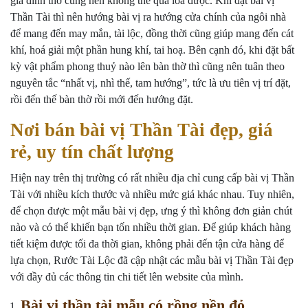
gia đình thờ cúng nên không thể qua loa được. Khi đặt bài vị
Thần Tài thì nên hướng bài vị ra hướng cửa chính của ngôi nhà
để mang đến may mắn, tài lộc, đồng thời cũng giúp mang đến cát
khí, hoá giải một phần hung khí, tai hoạ. Bên cạnh đó, khi đặt bất
kỳ vật phẩm phong thuỷ nào lên bàn thờ thì cũng nên tuân theo
nguyên tắc “nhất vị, nhì thế, tam hướng”, tức là ưu tiên vị trí đặt,
rồi đến thế bàn thờ rồi mới đến hướng đặt.
Nơi bán bài vị Thần Tài đẹp, giá
rẻ, uy tín chất lượng
Hiện nay trên thị trường có rất nhiều địa chỉ cung cấp bài vị Thần
Tài với nhiều kích thước và nhiều mức giá khác nhau. Tuy nhiên,
để chọn được một mẫu bài vị đẹp, ưng ý thì không đơn giản chút
nào và có thể khiến bạn tốn nhiều thời gian. Để giúp khách hàng
tiết kiệm được tối đa thời gian, không phải đến tận cửa hàng để
lựa chọn, Rước Tài Lộc đã cập nhật các mẫu bài vị Thần Tài đẹp
với đầy đủ các thông tin chi tiết lên website của mình.
Bài vị thần tài mẫu có rồng nền đỏ