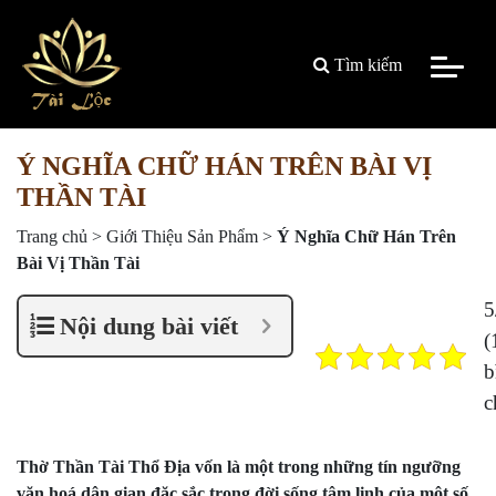
Tìm kiếm
Ý NGHĨA CHỮ HÁN TRÊN BÀI VỊ
THẦN TÀI
Trang chủ
>
Giới Thiệu Sản Phẩm
>
Ý Nghĩa Chữ Hán Trên
Bài Vị Thần Tài
5
Nội dung bài viết
(
b
c
Thờ Thần Tài Thổ Địa vốn là một trong những tín ngưỡng
văn hoá dân gian đặc sắc trong đời sống tâm linh của một số