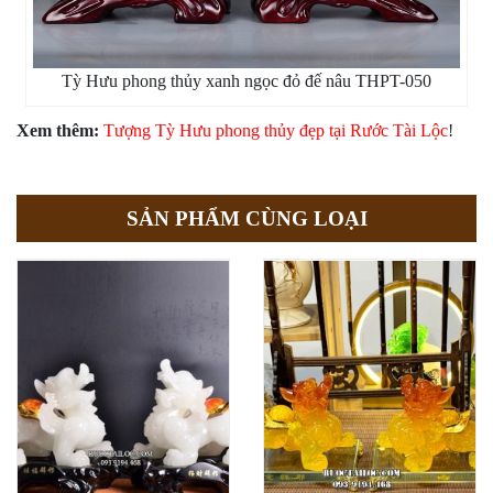
Tỳ Hưu phong thủy xanh ngọc đỏ đế nâu THPT-050
Xem thêm:
Tượng Tỳ Hưu phong thủy đẹp tại Rước Tài Lộc
!
SẢN PHẨM CÙNG LOẠI