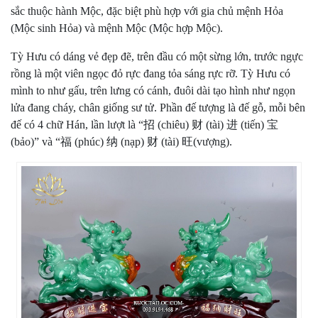
sắc thuộc hành Mộc, đặc biệt phù hợp với gia chủ mệnh Hỏa
(Mộc sinh Hỏa) và mệnh Mộc (Mộc hợp Mộc).
Tỳ Hưu có dáng vẻ đẹp đẽ, trên đầu có một sừng lớn, trước ngực
rồng là một viên ngọc đỏ rực đang tỏa sáng rực rỡ. Tỳ Hưu có
mình to như gấu, trên lưng có cánh, đuôi dài tạo hình như ngọn
lửa đang cháy, chân giống sư tử. Phần đế tượng là đế gỗ, mỗi bên
đế có 4 chữ Hán, lần lượt là “招 (chiêu) 财 (tài) 进 (tiến) 宝
(bảo)” và “福 (phúc) 纳 (nạp) 财 (tài) 旺(vượng).