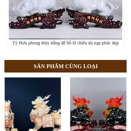
Tỳ Hưu phong thủy trắng đế hồ lô chiêu tài nạp phúc đẹp
SẢN PHẨM CÙNG LOẠI