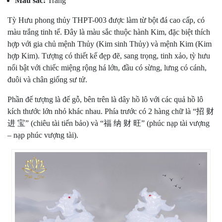
Màu sắc:
Trắng
Tỳ Hưu phong thủy THPT-003 được làm từ bột đá cao cấp, có
màu trắng tinh tế. Đây là màu sắc thuộc hành Kim, đặc biệt thích
hợp với gia chủ mệnh Thủy (Kim sinh Thủy) và mệnh Kim (Kim
hợp Kim). Tượng có thiết kế đẹp đẽ, sang trọng, tinh xảo, tỳ hưu
nổi bật với chiếc miệng rộng há lớn, đầu có sừng, lưng có cánh,
đuôi và chân giống sư tử.
Phần đế tượng là đế gỗ, bên trên là dây hồ lô với các quả hồ lô
kích thước lớn nhỏ khác nhau. Phía trước có 2 hàng chữ là “招 财
进 宝” (chiêu tài tiến bảo) và “福 纳 财 旺” (phúc nạp tài vượng
– nạp phúc vượng tài).