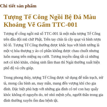
Chi tiết sản phẩm
Tượng Tế Công Ngồi Bệ Đá Màu
Khoáng Vẽ Gấm TTC-001
Tượng tế công ngồi mã số TTC-001 là một mẫu tượng Tế Công
trên đầu đội mũ chữ Phật, Trên tay chín là cây quạt và bình rượu
hồ lô. Tượng Tế Công thường được khắc họa với hình tướng là
một vị hòa thượng y áo có phần không được chau chuốt nhưng
luôn mang trên miệng nụ cười. Tương truyền rằng tất cả những
nơi có khó khăn, chúng sinh lầm than thì Ngài thường xuất hiện
phổ độ và cứu giúp.
Trong phong thủy, tượng Tế Công được sử dụng để trấn trạch, trừ
tà, mong cầu bình an, may mắn, mang đến vượng khí cho gia
đình. Đặc biệt phù hợp với những gia đình có trẻ con hay quấy
khóc không rõ nguyên do, trẻ nhỏ mệnh yểu, người thân trong gia
đình thường xuyên ốm đau bệnh tật.