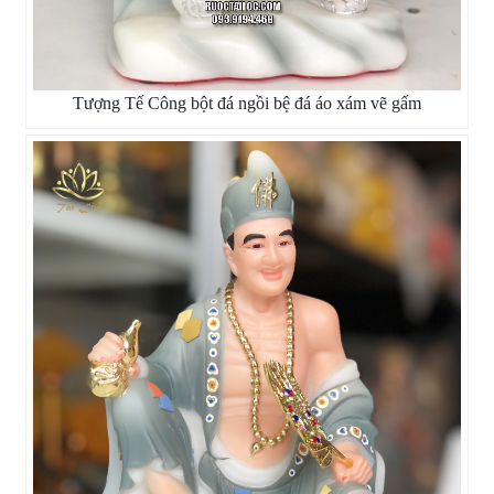
Tượng Tế Công bột đá ngồi bệ đá áo xám vẽ gấm