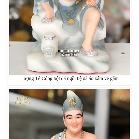
Tượng Tế Công bột đá ngồi bệ đá áo xám vẽ gấm