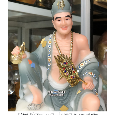
Tượng Tế Công bột đá ngồi bệ đá áo xám vẽ gấm