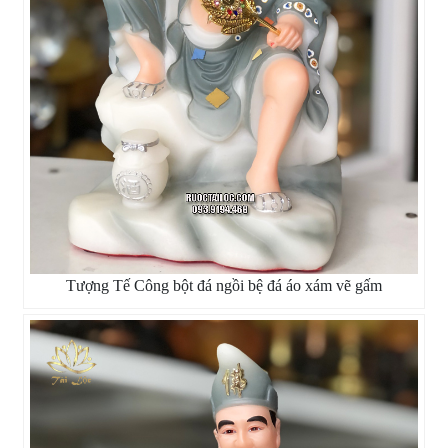
Tượng Tế Công bột đá ngồi bệ đá áo xám vẽ gấm