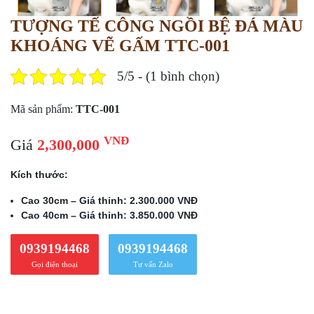
TƯỢNG TẾ CÔNG NGỒI BỆ ĐÁ MÀU
KHOÁNG VẼ GẤM TTC-001
5/5 - (1 bình chọn)
Mã sản phẩm:
TTC-001
VNĐ
Giá
2,300,000
Kích thước:
Cao 30cm – Giá thỉnh: 2.300.000 VNĐ
Cao 40cm – Giá thỉnh: 3.850.000 VNĐ
0939194468
0939194468
Gọi điện thoại
Tư vấn Zalo