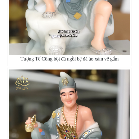
Tượng Tế Công bột đá ngồi bệ đá áo xám vẽ gấm