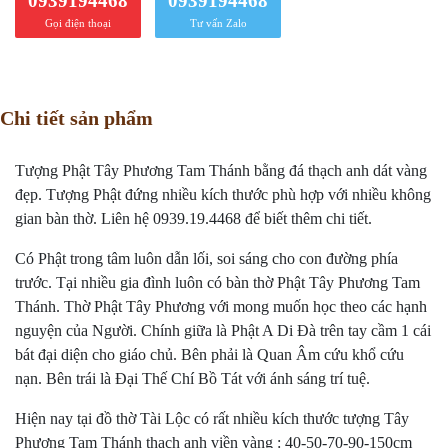
0939194468
0939194468
Gọi điện thoại
Tư vấn Zalo
Chi tiết sản phẩm
Tượng Phật Tây Phương Tam Thánh bằng đá thạch anh dát vàng
đẹp. Tượng Phật đứng nhiều kích thước phù hợp với nhiều không
gian bàn thờ. Liên hệ 0939.19.4468 để biết thêm chi tiết.
Có Phật trong tâm luôn dẫn lối, soi sáng cho con đường phía
trước. Tại nhiều gia đình luôn có bàn thờ Phật Tây Phương Tam
Thánh. Thờ Phật Tây Phương với mong muốn học theo các hạnh
nguyện của Người. Chính giữa là Phật A Di Đà trên tay cầm 1 cái
bát đại diện cho giáo chủ. Bên phải là Quan Âm cứu khổ cứu
nạn. Bên trái là Đại Thế Chí Bồ Tát với ánh sáng trí tuệ.
Hiện nay tại đồ thờ Tài Lộc có rất nhiều kích thước tượng Tây
Phương Tam Thánh thạch anh viền vàng : 40-50-70-90-150cm