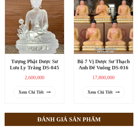
Tượng Phật Dược Sư
Bộ 7 Vị Dược Sư Thạch
Lưu Ly Trắng DS-045
Anh Đế Vuông DS-016
2,600,000
17,800,000
Xem Chi Tiết
Xem Chi Tiết
ĐÁNH GIÁ SẢN PHẨM