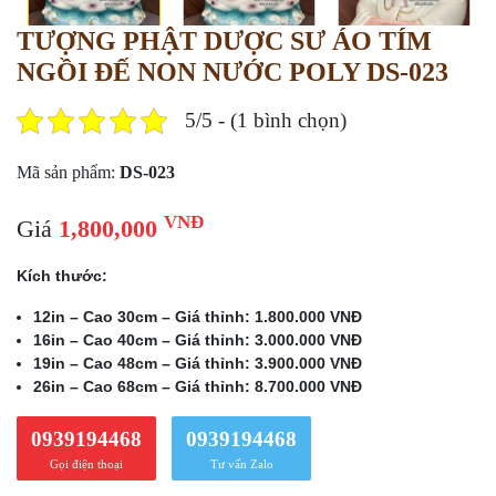
TƯỢNG PHẬT DƯỢC SƯ ÁO TÍM
NGỒI ĐẾ NON NƯỚC POLY DS-023
5/5 - (1 bình chọn)
Mã sản phẩm:
DS-023
VNĐ
Giá
1,800,000
Kích thước:
12in – Cao 30cm – Giá thỉnh: 1.800.000 VNĐ
16in – Cao 40cm – Giá thỉnh: 3.000.000 VNĐ
19in – Cao 48cm – Giá thỉnh: 3.900.000 VNĐ
26in – Cao 68cm – Giá thỉnh: 8.700.000 VNĐ
0939194468
0939194468
Gọi điện thoại
Tư vấn Zalo