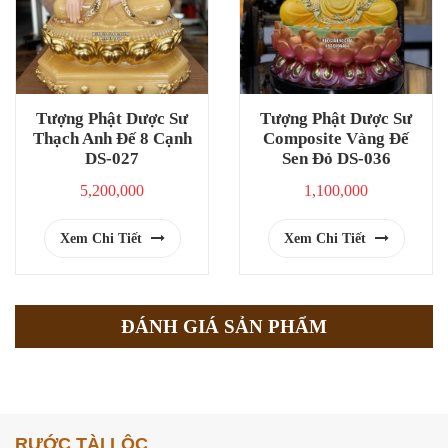
Tượng Phật Dược Sư
Tượng Phật Dược Sư
Thạch Anh Đế 8 Cạnh
Composite Vàng Đế
DS-027
Sen Đỏ DS-036
5,200,000
1,100,000
Xem Chi Tiết
Xem Chi Tiết
ĐÁNH GIÁ SẢN PHẨM
RƯỚC TÀI LỘC