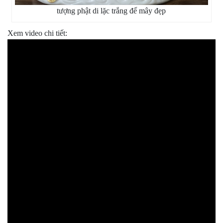
tượng phật di lặc trắng đế mây đẹp
Xem video chi tiết: