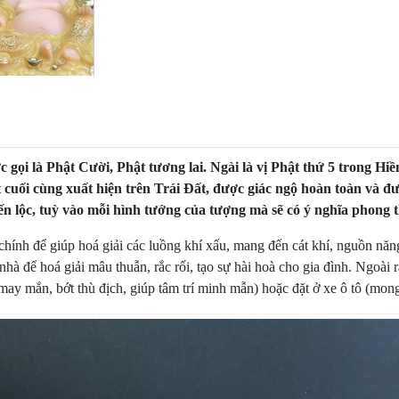
 gọi là Phật Cười, Phật tương lai. Ngài là vị Phật thứ 5 trong Hiề
át cuối cùng xuất hiện trên Trái Đất, được giác ngộ hoàn toàn và
tiến lộc, tuỳ vào mỗi hình tướng của tượng mà sẽ có ý nghĩa phong
hính để giúp hoá giải các luồng khí xấu, mang đến cát khí, nguồn năn
à để hoá giải mâu thuẫn, rắc rối, tạo sự hài hoà cho gia đình. Ngoài 
u may mắn, bớt thù địch, giúp tâm trí minh mẫn) hoặc đặt ở xe ô tô (mon