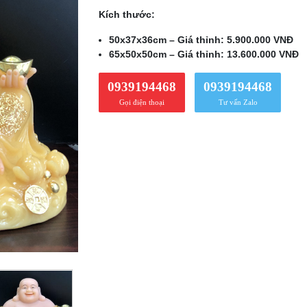
Kích thước:
50x37x36cm – Giá thỉnh: 5.900.000 VNĐ
65x50x50cm – Giá thỉnh: 13.600.000 VNĐ
0939194468
0939194468
Gọi điện thoại
Tư vấn Zalo