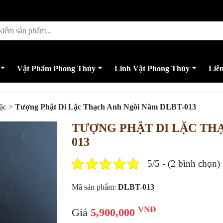
Vật Phẩm Phong Thủy
Linh Vật Phong Thủy
Liê
ặc
>
Tượng Phật Di Lặc Thạch Anh Ngồi Nằm DLBT-013
TƯỢNG PHẬT DI LẶC TH
013
5/5 - (2 bình chọn)
Mã sản phẩm:
DLBT-013
VNĐ
Giá
5,900,000