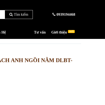
Tìm kiếm
0939194468
n Hệ
Tư vấn
Giới thiệu
MỚI
ẠCH ANH NGỒI NẰM DLBT-