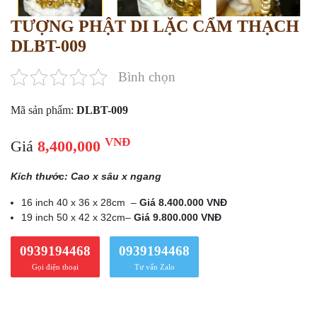
TƯỢNG PHẬT DI LẶC CẨM THẠCH
DLBT-009
Bình chọn
Mã sản phẩm:
DLBT-009
VNĐ
Giá
8,400,000
Kích thước: Cao x sâu x ngang
16 inch 40 x 36 x 28cm –
Giá 8.400.000 VNĐ
19 inch 50 x 42 x 32cm–
Giá 9.800.000 VNĐ
0939194468
0939194468
Gọi điện thoại
Tư vấn Zalo