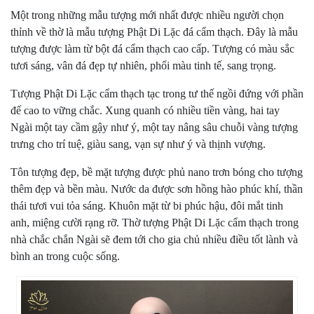
Một trong những mẫu tượng mới nhất được nhiều người chọn
thỉnh về thờ là mẫu tượng Phật Di Lặc đá cẩm thạch. Đây là mẫu
tượng được làm từ bột đá cẩm thạch cao cấp. Tượng có màu sắc
tươi sáng, vân đá đẹp tự nhiên, phối màu tinh tế, sang trọng.
Tượng Phật Di Lặc cẩm thạch tạc trong tư thế ngồi đứng với phần
đế cao to vững chắc. Xung quanh có nhiều tiền vàng, hai tay
Ngài một tay cầm gậy như ý, một tay nâng sâu chuỗi vàng tượng
trưng cho trí tuệ, giàu sang, vạn sự như ý và thịnh vượng.
Tôn tượng đẹp, bề mặt tượng được phủ nano trơn bóng cho tượng
thêm đẹp và bền màu. Nước da được sơn hồng hào phúc khí, thần
thái tươi vui tỏa sáng. Khuôn mặt từ bi phúc hậu, đôi mắt tinh
anh, miệng cười rạng rỡ. Thờ tượng Phật Di Lặc cẩm thạch trong
nhà chắc chắn Ngài sẽ đem tới cho gia chủ nhiều điều tốt lành và
bình an trong cuộc sống.