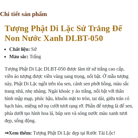
Chi tiết sản phẩm
Tượng Phật Di Lặc Sứ Trắng Đế
Non Nước Xanh DLBT-050
Chất liệu:
Sứ
Màu sắc:
Trắng
Tượng Phật Di Lặc DLBT-050 được làm từ sứ trắng cao cấp,
viền áo tượng được viền vàng sang trọng, nổi bật. Ở mẫu tượng
này, Phật Di Lặc ngồi trên tòa sen, cánh sen phớt hồng, màu sắc
trang nhã, nhẹ nhàng. Ngài khoác y áo trắng, nổi bật với thân
hình mập mạp, phúc hậu, khuôn mặt to tròn, tai dài, giữa trán có
bạch hào, miệng nở nụ cười tươi rạng rỡ. Phần đế tượng là đế sen,
phía dưới tạo hình hoa lá, búp sen và sóng nước màu xanh tươi
đẹp, sống động.
⇒Xem thêm:
Tượng Phật Di Lặc đẹp tại Rước Tài Lộc
!