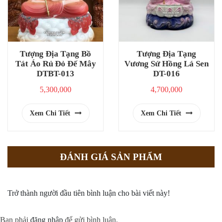
Tượng Địa Tạng Bồ
Tượng Địa Tạng
Tát Áo Rủ Đỏ Đế Mây
Vương Sứ Hồng Lá Sen
DTBT-013
DT-016
5,300,000
4,700,000
Xem Chi Tiết
Xem Chi Tiết
ĐÁNH GIÁ SẢN PHẨM
Trở thành người đầu tiên bình luận cho bài viết này!
Bạn phải
đăng nhập
để gửi bình luận.