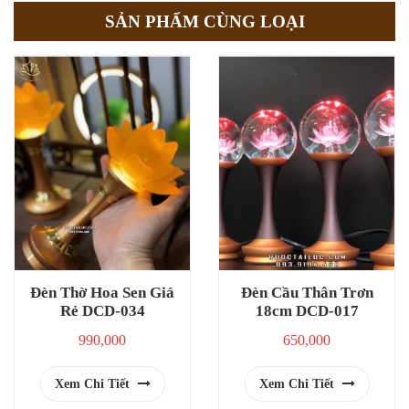
SẢN PHẨM CÙNG LOẠI
Đèn Thờ Hoa Sen Giá
Đèn Cầu Thân Trơn
Rẻ DCD-034
18cm DCD-017
990,000
650,000
Xem Chi Tiết
Xem Chi Tiết