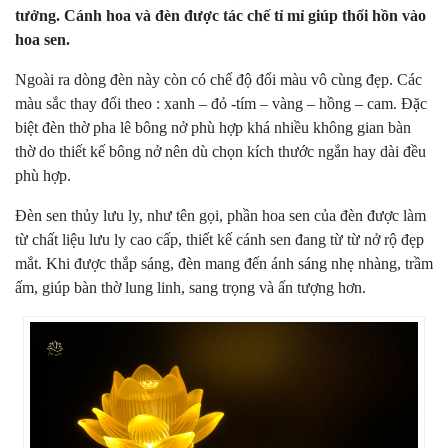
tưởng. Cánh hoa và đèn được tác chế tỉ mỉ giúp thổi hồn vào
hoa sen.
Ngoài ra dòng đèn này còn có chế độ đổi màu vô cùng đẹp. Các
màu sắc thay đổi theo : xanh – đỏ -tím – vàng – hồng – cam. Đặc
biệt
đèn thờ
pha lê bông nở phù hợp khá nhiều không gian bàn
thờ do thiết kế bông nở nên dù chọn kích thước ngắn hay dài đều
phù hợp.
Đèn sen thủy lưu ly
, như tên gọi, phần hoa sen của đèn được làm
từ chất liệu lưu ly cao cấp, thiết kế cánh sen đang từ từ nở rộ đẹp
mắt. Khi được thắp sáng, đèn mang đến ánh sáng nhẹ nhàng, trầm
ấm, giúp bàn thờ lung linh, sang trọng và ấn tượng hơn.