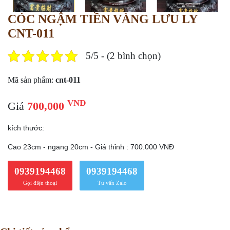
CÓC NGẬM TIỀN VÀNG LƯU LY
CNT-011
5/5 - (2 bình chọn)
Mã sản phẩm:
cnt-011
VNĐ
Giá
700,000
kích thước:
Cao 23cm - ngang 20cm - Giá thỉnh : 700.000 VNĐ
0939194468
0939194468
Gọi điện thoại
Tư vấn Zalo