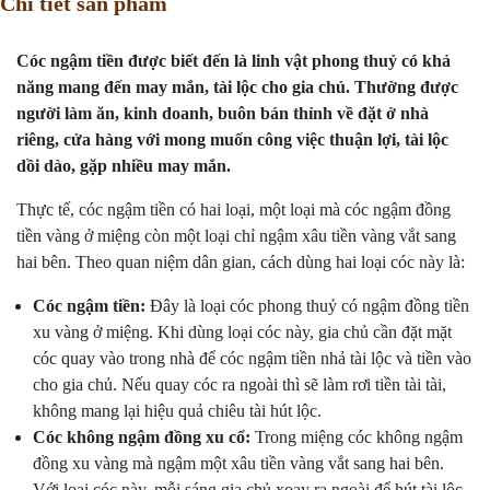
Chi tiết sản phẩm
Cóc ngậm tiền được biết đến là linh vật phong thuỷ có khả
năng mang đến may mắn, tài lộc cho gia chủ. Thường được
người làm ăn, kinh doanh, buôn bán thỉnh về đặt ở nhà
riêng, cửa hàng với mong muốn công việc thuận lợi, tài lộc
dồi dào, gặp nhiều may mắn.
Thực tế, cóc ngậm tiền có hai loại, một loại mà cóc ngậm đồng
tiền vàng ở miệng còn một loại chỉ ngậm xâu tiền vàng vắt sang
hai bên. Theo quan niệm dân gian, cách dùng hai loại cóc này là:
Cóc ngậm tiền:
Đây là loại cóc phong thuỷ có ngậm đồng tiền
xu vàng ở miệng. Khi dùng loại cóc này, gia chủ cần đặt mặt
cóc quay vào trong nhà để cóc ngậm tiền nhả tài lộc và tiền vào
cho gia chủ. Nếu quay cóc ra ngoài thì sẽ làm rơi tiền tài tài,
không mang lại hiệu quả chiêu tài hút lộc.
Cóc không ngậm đồng xu cổ:
Trong miệng cóc không ngậm
đồng xu vàng mà ngậm một xâu tiền vàng vắt sang hai bên.
Với loại cóc này, mỗi sáng gia chủ xoay ra ngoài để hút tài lộc,