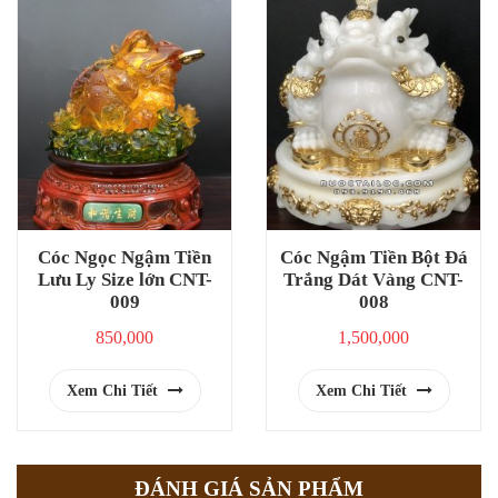
Cóc Ngọc Ngậm Tiền
Cóc Ngậm Tiền Bột Đá
Lưu Ly Size lớn CNT-
Trắng Dát Vàng CNT-
009
008
850,000
1,500,000
Xem Chi Tiết
Xem Chi Tiết
ĐÁNH GIÁ SẢN PHẨM