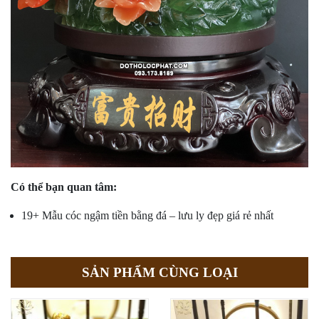
Có thể bạn quan tâm:
19+ Mẫu cóc ngậm tiền bằng đá – lưu ly đẹp giá rẻ nhất
SẢN PHẨM CÙNG LOẠI