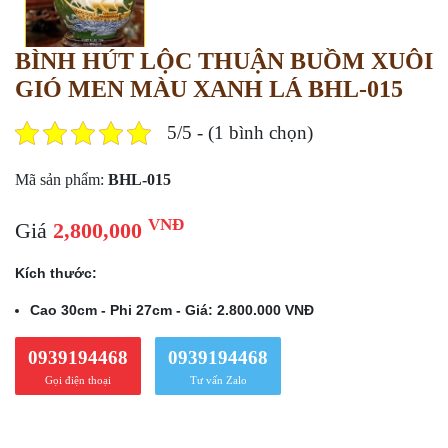
BÌNH HÚT LỘC THUẬN BUỒM XUÔI
GIÓ MEN MÀU XANH LÁ BHL-015
5/5 - (1 bình chọn)
Mã sản phẩm:
BHL-015
VNĐ
Giá
2,800,000
Kích thước:
Cao 30cm - Phi 27cm - Giá: 2.800.000 VNĐ
0939194468
0939194468
Gọi điện thoại
Tư vấn Zalo