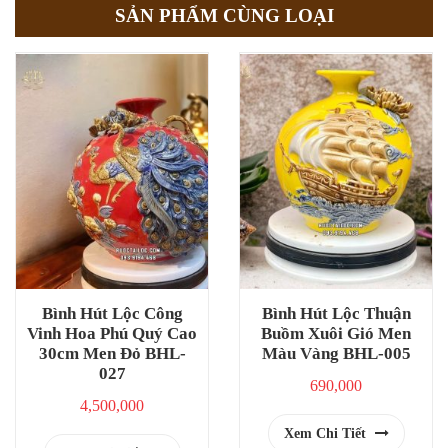
SẢN PHẨM CÙNG LOẠI
Bình Hút Lộc Công
Bình Hút Lộc Thuận
Vinh Hoa Phú Quý Cao
Buồm Xuôi Gió Men
30cm Men Đỏ BHL-
Màu Vàng BHL-005
027
690,000
4,500,000
Xem Chi Tiết