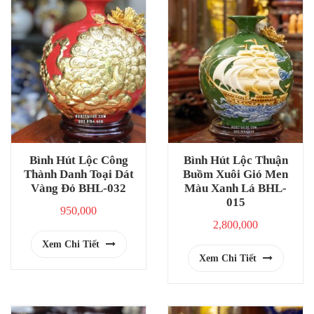
Bình Hút Lộc Công
Bình Hút Lộc Thuận
Thành Danh Toại Dát
Buồm Xuôi Gió Men
Vàng Đỏ BHL-032
Màu Xanh Lá BHL-
015
950,000
2,800,000
Xem Chi Tiết
Xem Chi Tiết