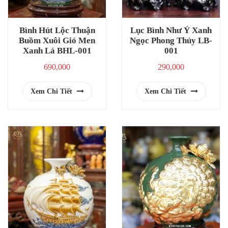
Bình Hút Lộc Thuận
Lục Bình Như Ý Xanh
Buồm Xuôi Gió Men
Ngọc Phong Thủy LB-
Xanh Lá BHL-001
001
690,000
290,000
Xem Chi Tiết
Xem Chi Tiết