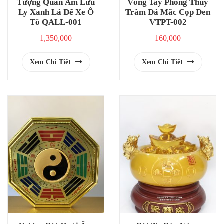
Tượng Quan Âm Lưu
Vòng Tay Phong Thủy
Ly Xanh Lá Để Xe Ô
Trầm Đá Mắc Cọp Đen
Tô QALL-001
VTPT-002
1,350,000
160,000
Xem Chi Tiết
Xem Chi Tiết