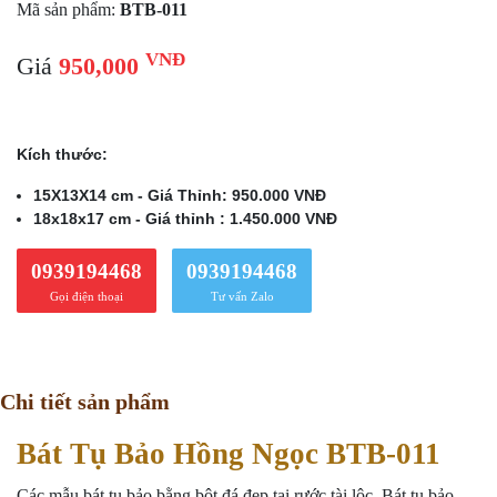
Mã sản phẩm:
BTB-011
VNĐ
Giá
950,000
Kích thước:
15X13X14 cm - Giá Thỉnh: 950.000 VNĐ
18x18x17 cm - Giá thỉnh : 1.450.000 VNĐ
0939194468
0939194468
Gọi điện thoại
Tư vấn Zalo
Chi tiết sản phẩm
Bát Tụ Bảo Hồng Ngọc BTB-011
Các mẫu bát tụ bảo bằng bột đá đẹp tại rước tài lộc. Bát tụ bảo