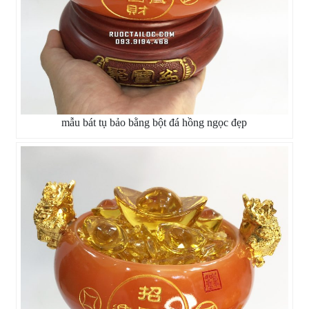
mẫu bát tụ bảo bằng bột đá hồng ngọc đẹp