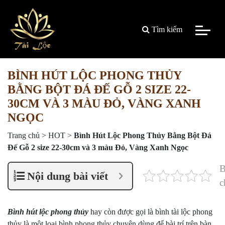
Tìm kiếm
BÌNH HÚT LỘC PHONG THỦY
BẰNG BỘT ĐÁ ĐẾ GỖ 2 SIZE 22-
30CM VÀ 3 MÀU ĐỎ, VÀNG XANH
NGỌC
Trang chủ
>
HOT
>
Bình Hút Lộc Phong Thủy Bằng Bột Đá
Đế Gỗ 2 size 22-30cm và 3 màu Đỏ, Vàng Xanh Ngọc
B
Nội dung bài viết
c
Bình hút lộc phong thủy
hay còn được gọi là bình tài lộc phong
thủy là một loại bình phong thủy chuyên dùng để bài trí trên bàn