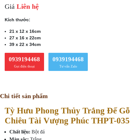
Giá
Liên hệ
Kích thước:
21 x 12 x 16cm
27 x 16 x 22cm
39 x 22 x 34cm
0939194468
0939194468
Gọi điện thoại
Tư vấn Zalo
Chi tiết sản phẩm
Tỳ Hưu Phong Thủy Trắng Đế Gỗ
Chiêu Tài Vượng Phúc THPT-035
Chất liệu:
Bột đá
Màu sắc:
Trắng