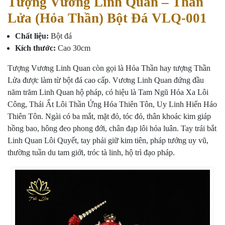
Tượng Vương Linh Quan – Thần
Lửa (Hỏa Thần) Bột Đá VLQ-001
Chất liệu:
Bột đá
Kích thước:
Cao 30cm
Tượng Vương Linh Quan còn gọi là Hỏa Thần hay tượng Thần
Lửa được làm từ bột đá cao cấp. Vương Linh Quan đứng đầu
năm trăm Linh Quan hộ pháp, có hiệu là Tam Ngũ Hỏa Xa Lôi
Công, Thái Ất Lôi Thần Ứng Hóa Thiên Tôn, Uy Linh Hiển Háo
Thiên Tôn. Ngài có ba mắt, mặt đỏ, tóc đỏ, thân khoác kim giáp
hồng bao, hông đeo phong đới, chân đạp lôi hỏa luân. Tay trái bắt
Linh Quan Lôi Quyết, tay phải giữ kim tiên, pháp tướng uy vũ,
thường tuần du tam giới, tróc tà linh, hộ trì đạo pháp.