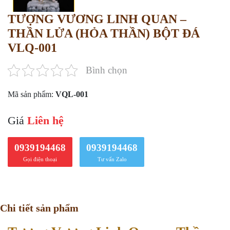
TƯỢNG VƯƠNG LINH QUAN –
THẦN LỬA (HỎA THẦN) BỘT ĐÁ
VLQ-001
Bình chọn
Mã sản phẩm:
VQL-001
Giá
Liên hệ
0939194468
0939194468
Gọi điện thoại
Tư vấn Zalo
Chi tiết sản phẩm