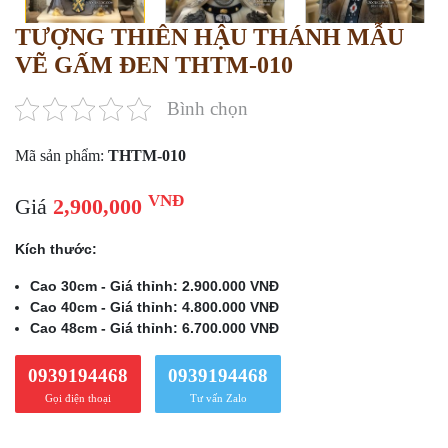
TƯỢNG THIÊN HẬU THÁNH MẪU
VẼ GẤM ĐEN THTM-010
Bình chọn
Mã sản phẩm:
THTM-010
VNĐ
Giá
2,900,000
Kích thước:
Cao 30cm - Giá thỉnh: 2.900.000 VNĐ
Cao 40cm - Giá thỉnh: 4.800.000 VNĐ
Cao 48cm - Giá thỉnh: 6.700.000 VNĐ
0939194468
0939194468
Gọi điện thoại
Tư vấn Zalo