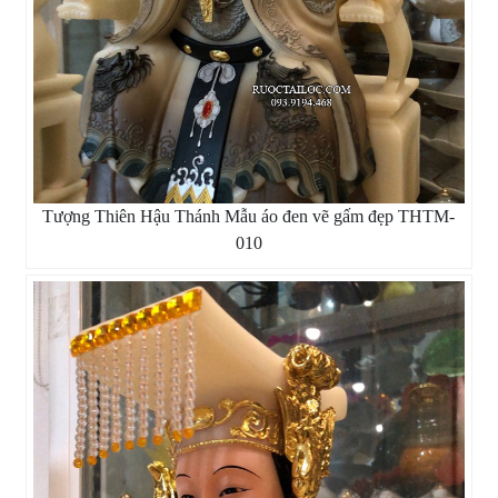
Tượng Thiên Hậu Thánh Mẫu áo đen vẽ gấm đẹp THTM-
010