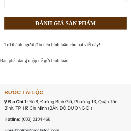
ĐÁNH GIÁ SẢN PHẨM
Trở thành người đầu tiên bình luận cho bài viết này!
Bạn phải
đăng nhập
để gửi bình luận.
RƯỚC TÀI LỘC
Địa Chỉ 1:
Số 8, Đường Bình Giã, Phường 13, Quận Tân
Bình, TP. Hồ Chí Minh (
BẢN ĐỒ ĐƯỜNG ĐI
)
Hotline:
(093) 9194 468
Email:
hotro@ruoctailoc.com