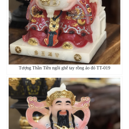
Tượng Thần Tiền ngồi ghế tay rồng áo đỏ TT-019