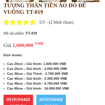
TƯỢNG THẦN TIỀN ÁO ĐỎ ĐẾ
VUÔNG TT-019
5/5 - (2 bình chọn)
Mã sản phẩm:
TT-019
VNĐ
Giá
1,600,000
Kích thước:
Cao 20cm – Giá thỉnh: 1.600.000 VNĐ
Cao 25cm – Giá thỉnh : 2.000.000 VNĐ
Cao 30cm – Giá Thỉnh : 2.700.000 VNĐ
Cao 40cm – Giá thỉnh : 5.300.000 VNĐ
Cao 48cm – Giá thỉnh : 6.700.000 VNĐ
Cao 68cm – Giá thỉnh : 16.000.000 VNĐ
0939194468
0939194468
Gọi điện thoại
Tư vấn Zalo