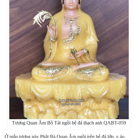
Tượng Quan Âm Bồ Tát ngồi bệ đá thạch anh QABT-059
Ở mẫu tượng này Phật Bà Quan Âm ngồi trên bệ đá lớn, y áo