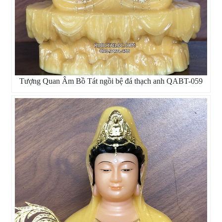
Tượng Quan Âm Bồ Tát ngồi bệ đá thạch anh QABT-059