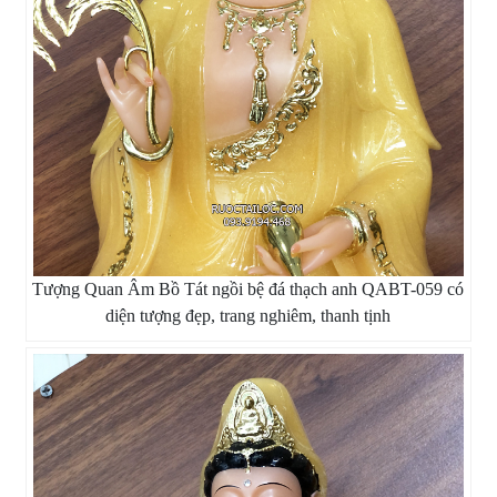
Tượng Quan Âm Bồ Tát ngồi bệ đá thạch anh QABT-059 có
diện tượng đẹp, trang nghiêm, thanh tịnh