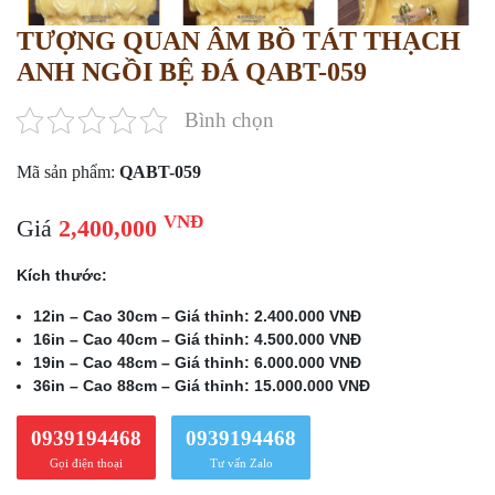
TƯỢNG QUAN ÂM BỒ TÁT THẠCH
ANH NGỒI BỆ ĐÁ QABT-059
Bình chọn
Mã sản phẩm:
QABT-059
VNĐ
Giá
2,400,000
Kích thước:
12in – Cao 30cm – Giá thỉnh: 2.400.000 VNĐ
16in – Cao 40cm – Giá thỉnh: 4.500.000 VNĐ
19in – Cao 48cm – Giá thỉnh: 6.000.000 VNĐ
36in – Cao 88cm – Giá thỉnh: 15.000.000 VNĐ
0939194468
0939194468
Gọi điện thoại
Tư vấn Zalo