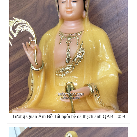
Tượng Quan Âm Bồ Tát ngồi bệ đá thạch anh QABT-059