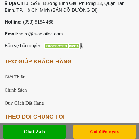
Địa Chỉ 1:
Số 8, Đường Bình Giã, Phường 13, Quận Tân
Bình, TP. Hồ Chí Minh (
BẢN ĐỒ ĐƯỜNG ĐI
)
Hotline:
(093) 9194 468
Email:
hotro@ruoctailoc.com
Bảo vệ bản quyền:
TRỢ GIÚP KHÁCH HÀNG
Giới Thiệu
Chính Sách
Quy Cách Đặt Hàng
THEO DÕI CHÚNG TÔI
Chat Zalo
Gọi điện ngay