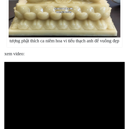
tượng phật thích ca niêm hoa vi tiếu thạch anh đế vuông đẹp
xem video: