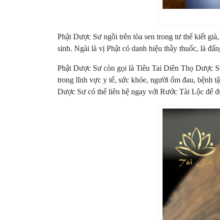
Phật Dược Sư ngồi trên tòa sen trong tư thế kiết già
sinh. Ngài là vị Phật có danh hiệu thầy thuốc, là đấ
Phật Dược Sư còn gọi là Tiêu Tai Diên Thọ Dược Sư 
trong lĩnh vực y tế, sức khỏe, người ốm đau, bệnh t
Dược Sư có thể liên hệ ngay với Rước Tài Lộc để đư