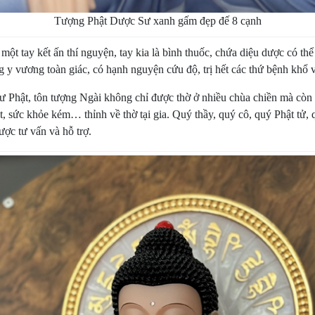
Tượng Phật Dược Sư xanh gấm đẹp đế 8 cạnh
, một tay kết ấn thí nguyện, tay kia là bình thuốc, chứa diệu dược có t
ng y vương toàn giác, có hạnh nguyện cứu độ, trị hết các thứ bệnh khổ 
Phật, tôn tượng Ngài không chỉ được thờ ở nhiều chùa chiền mà còn đư
ật, sức khỏe kém… thỉnh về thờ tại gia. Quý thầy, quý cô, quý Phật tử,
ợc tư vấn và hỗ trợ.