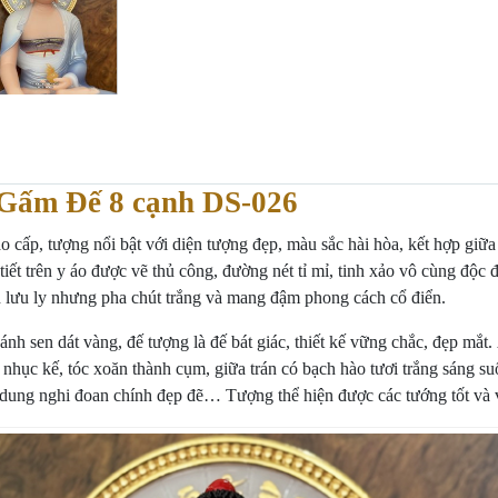
Gấm Đế 8 cạnh DS-026
ấp, tượng nổi bật với diện tượng đẹp, màu sắc hài hòa, kết hợp giữa 
iết trên y áo được vẽ thủ công, đường nét tỉ mỉ, tinh xảo vô cùng độc
 lưu ly nhưng pha chút trắng và mang đậm phong cách cổ điển.
nh sen dát vàng, đế tượng là đế bát giác, thiết kế vững chắc, đẹp mắt
 nhục kế, tóc xoăn thành cụm, giữa trán có bạch hào tươi trắng sáng s
iêm, dung nghi đoan chính đẹp đẽ… Tượng thể hiện được các tướng tốt v