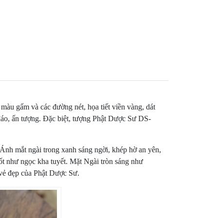
màu gấm và các đường nét, họa tiết viền vàng, dát
 đáo, ấn tượng. Đặc biệt, tượng Phật Dược Sư DS-
. Ánh mắt ngài trong xanh sáng ngời, khép hờ an yên,
uốt như ngọc kha tuyết. Mặt Ngài tròn sáng như
à vẻ đẹp của Phật Dược Sư.