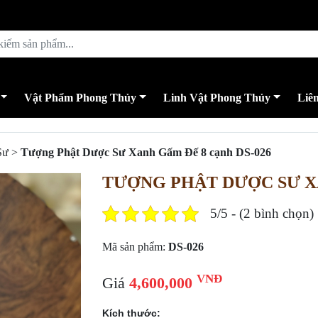
Vật Phẩm Phong Thủy
Linh Vật Phong Thủy
Liê
Sư
>
Tượng Phật Dược Sư Xanh Gấm Đế 8 cạnh DS-026
TƯỢNG PHẬT DƯỢC SƯ XA
5/5 - (2 bình chọn)
Mã sản phẩm:
DS-026
VNĐ
Giá
4,600,000
Kích thước: