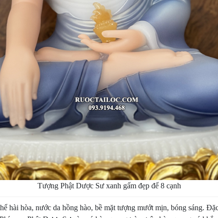
Tượng Phật Dược Sư xanh gấm đẹp đế 8 cạnh
ể hài hòa, nước da hồng hào, bề mặt tượng mướt mịn, bóng sáng. Đặc b