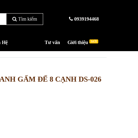
Tìm kiếm
0939194468
n Hệ
Tư vấn
Giới thiệu
MỚI
NH GẤM ĐẾ 8 CẠNH DS-026