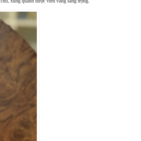
 chú, xung quanh được viền vàng sang trọng.