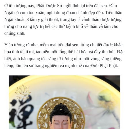
Ở tôn tượng này, Phật Dược Sư ngồi tĩnh tại trên đài sen. Đầu
Ngài có cụm tóc xoăn, nghi dung đoan chánh đẹp đẽp. Trên thân
Ngài khoác 3 tấm y giải thoát, trong tay là cành thảo dược tượng
trưng cho năng lực trị hết các thứ bệnh khổ về thân và tâm cho
chúng sinh.
Y áo tượng rũ nhẹ, mềm mại trên đài sen, từng chi tiết được khắc
họa tinh tế, tỉ mỉ, tạo nên một tổng thể hài hòa và đầy thu hút. Đặc
biệt, ánh hào quang tỏa sáng từ tượng như một vòng sáng thiêng
liêng, tôn lên sự trang nghiêm và mạnh mẽ của Đức Phật Phật.