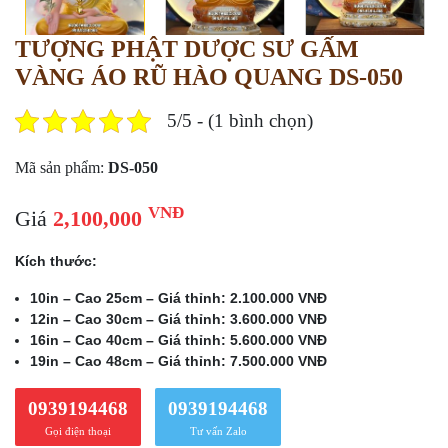
TƯỢNG PHẬT DƯỢC SƯ GẤM
VÀNG ÁO RŨ HÀO QUANG DS-050
5/5 - (1 bình chọn)
Mã sản phẩm:
DS-050
VNĐ
Giá
2,100,000
Kích thước:
10in – Cao 25cm – Giá thỉnh: 2.100.000 VNĐ
12in – Cao 30cm – Giá thỉnh: 3.600.000 VNĐ
16in – Cao 40cm – Giá thỉnh: 5.600.000 VNĐ
19in – Cao 48cm – Giá thỉnh: 7.500.000 VNĐ
0939194468
0939194468
Gọi điện thoại
Tư vấn Zalo