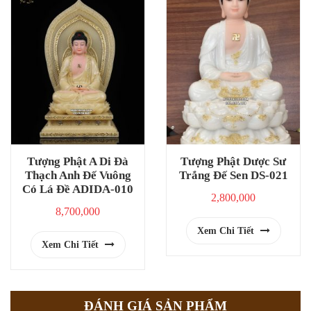
Tượng Phật A Di Đà
Tượng Phật Dược Sư
Thạch Anh Đế Vuông
Trắng Đế Sen DS-021
Có Lá Đề ADIDA-010
2,800,000
8,700,000
Xem Chi Tiết
Xem Chi Tiết
ĐÁNH GIÁ SẢN PHẨM