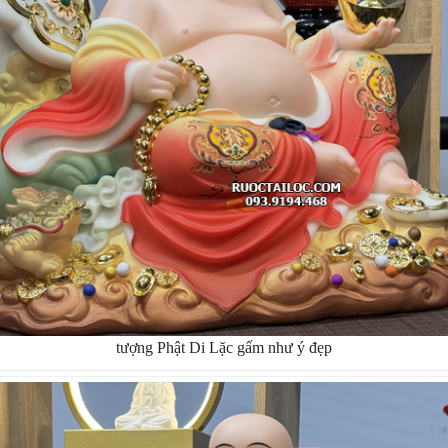
tượng Phật Di Lặc gấm như ý đẹp