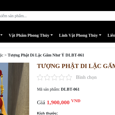
Vật Phẩm Phong Thủy
Linh Vật Phong Thủy
Liê
ặc
>
Tượng Phật Di Lặc Gấm Như Ý DLBT-061
TƯỢNG PHẬT DI LẶC GẤM
Bình chọn
Mã sản phẩm:
DLBT-061
VNĐ
Giá
1,900,000
Kích thước: