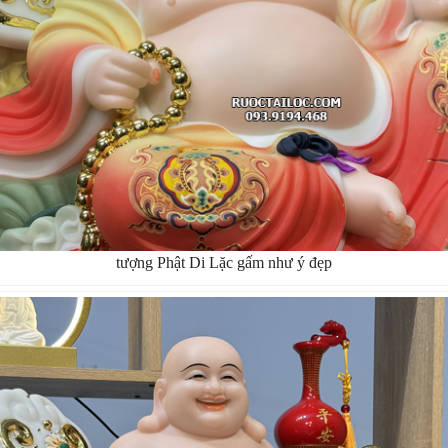
tượng Phật Di Lặc gấm như ý đẹp