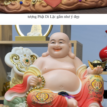
tượng Phật Di Lặc gấm như ý đẹp