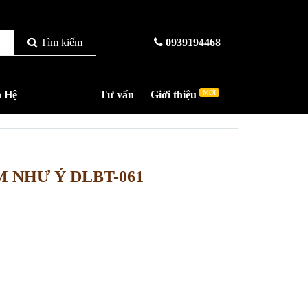
Tìm kiếm
0939194468
n Hệ
Tư vấn
Giới thiệu
MỚI
 NHƯ Ý DLBT-061