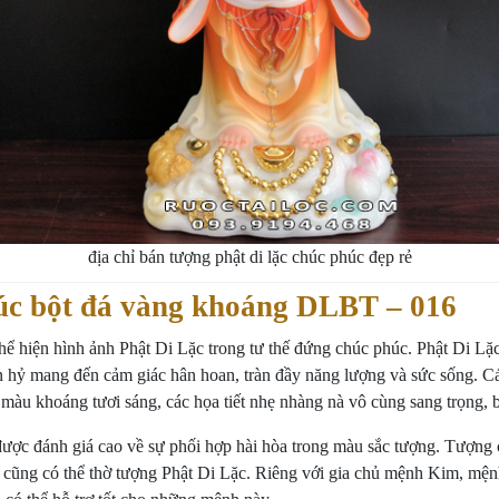
địa chỉ bán tượng phật di lặc chúc phúc đẹp rẻ
úc bột đá vàng khoáng DLBT – 016
ể hiện hình ảnh Phật Di Lặc trong tư thế đứng chúc phúc. Phật Di L
 hỷ mang đến cảm giác hân hoan, tràn đầy năng lượng và sức sống. Các c
màu khoáng tươi sáng, các họa tiết nhẹ nhàng nà vô cùng sang trọng, b
ợc đánh giá cao về sự phối hợp hài hòa trong màu sắc tượng. Tượng có
o cũng có thể thờ tượng Phật Di Lặc. Riêng với gia chủ mệnh Kim, mện