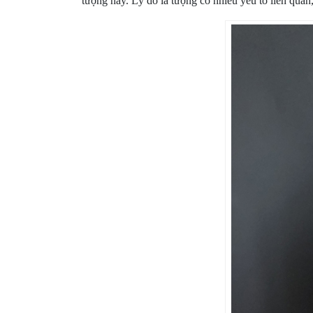
tượng này. Lý do là tượng có nhiều yếu tố liên quan