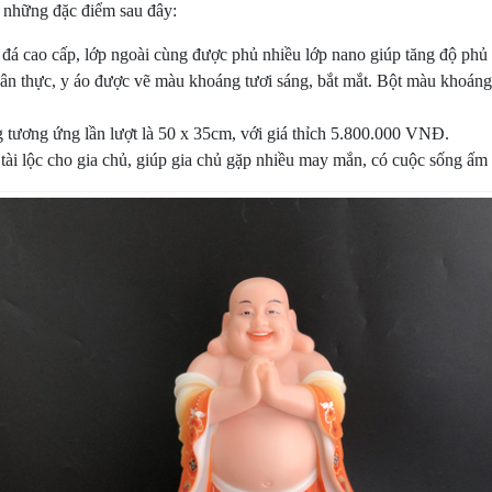
 những đặc điểm sau đây:
 đá cao cấp, lớp ngoài cùng được phủ nhiều lớp nano giúp tăng độ ph
 thực, y áo được vẽ màu khoáng tươi sáng, bắt mắt. Bột màu khoáng đ
 tương ứng lần lượt là 50 x 35cm, với giá thỉch 5.800.000 VNĐ.
tài lộc cho gia chủ, giúp gia chủ gặp nhiều may mắn, có cuộc sống ấ