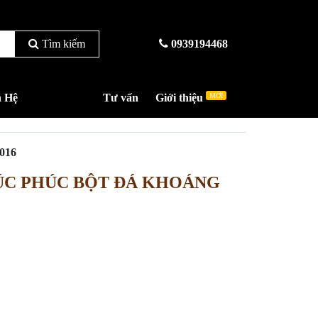
Tìm kiếm
0939194468
n Hệ
Tư vấn
Giới thiệu
MỚI
016
ÚC PHÚC BỘT ĐÁ KHOÁNG