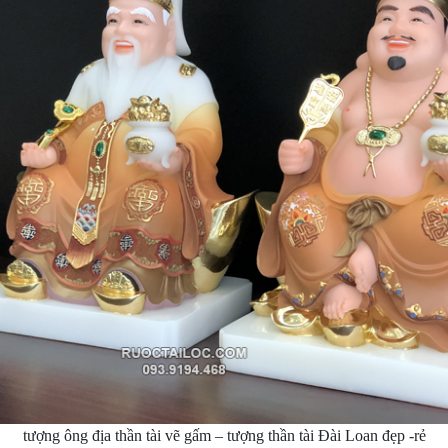
tượng ông địa thần tài vẽ gấm – tượng thần tài Đài Loan đẹp -rẻ