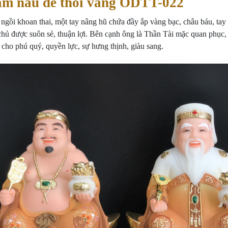
ấm nâu đế thỏi vàng ODTT-022
 ngồi khoan thai, một tay nâng hũ chứa đầy ắp vàng bạc, châu báu, ta
 chủ được suôn sẻ, thuận lợi. Bên cạnh ông là Thần Tài mặc quan phục
 cho phú quý, quyền lực, sự hưng thịnh, giàu sang.