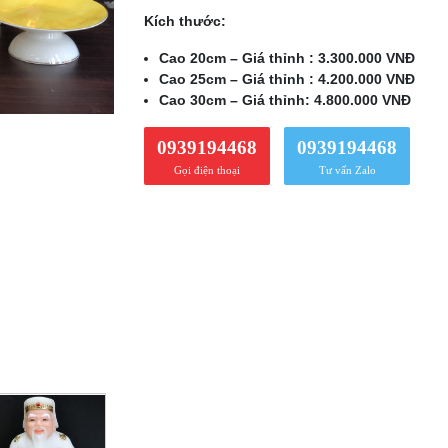
Kích thước:
Cao 20cm – Giá thỉnh : 3.300.000 VNĐ
Cao 25cm – Giá thỉnh : 4.200.000 VNĐ
Cao 30cm – Giá thỉnh: 4.800.000 VNĐ
0939194468
0939194468
Gọi điện thoại
Tư vấn Zalo