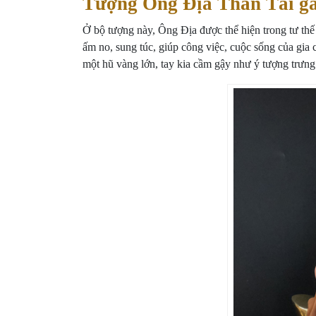
Tượng Ông Địa Thần Tài g
Ở bộ tượng này, Ông Địa được thể hiện trong tư thế
ấm no, sung túc, giúp công việc, cuộc sống của gia
một hũ vàng lớn, tay kia cầm gậy như ý tượng trưng