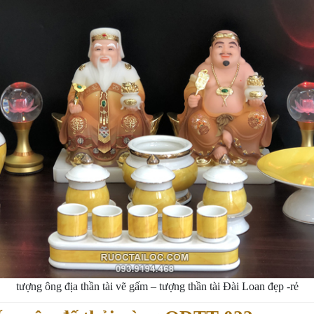
tượng ông địa thần tài vẽ gấm – tượng thần tài Đài Loan đẹp -rẻ