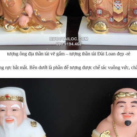
tượng ông địa thần tài vẽ gấm – tượng thần tài Đài Loan đẹp -rẻ
áng rực bắt mắt. Bên dưới là phần đế tượng được chế tác vuông vức, ch