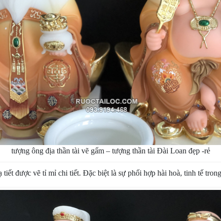
tượng ông địa thần tài vẽ gấm – tượng thần tài Đài Loan đẹp -rẻ
ết được vẽ tỉ mỉ chi tiết. Đặc biệt là sự phối hợp hài hoà, tinh tế tro