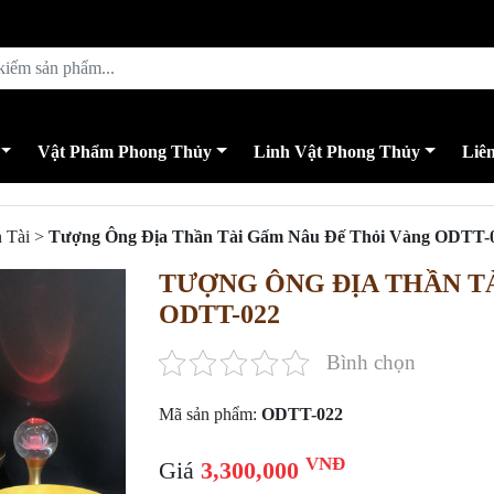
Vật Phẩm Phong Thủy
Linh Vật Phong Thủy
Liê
 Tài
>
Tượng Ông Địa Thần Tài Gấm Nâu Đế Thỏi Vàng ODTT-
TƯỢNG ÔNG ĐỊA THẦN T
ODTT-022
Bình chọn
Mã sản phẩm:
ODTT-022
VNĐ
Giá
3,300,000