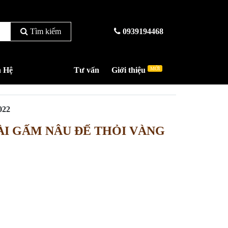
Tìm kiếm
0939194468
n Hệ
Tư vấn
Giới thiệu
MỚI
022
ÀI GẤM NÂU ĐẾ THỎI VÀNG