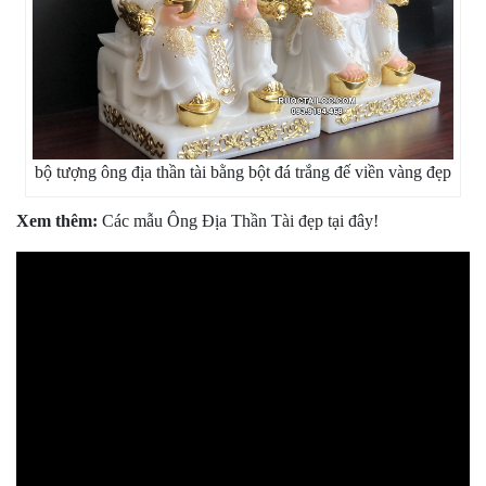
bộ tượng ông địa thần tài bằng bột đá trắng đế viền vàng đẹp
Xem thêm:
Các mẫu Ông Địa Thần Tài đẹp
tại đây
!