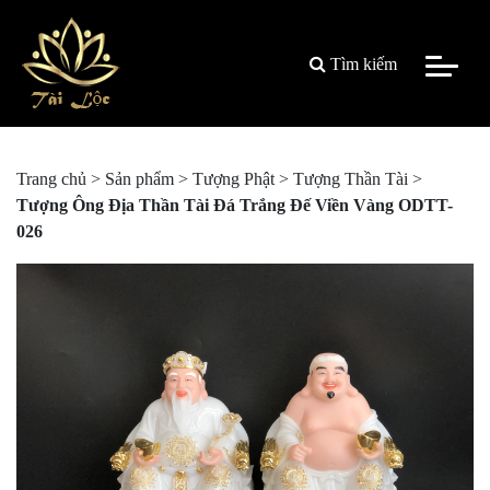
Tìm kiếm
Trang chủ
>
Sản phẩm
>
Tượng Phật
>
Tượng Thần Tài
>
Tượng Ông Địa Thần Tài Đá Trắng Đế Viền Vàng ODTT-
026