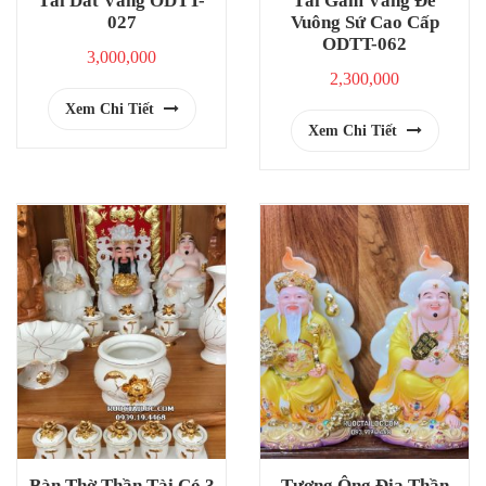
Tài Dát Vàng ODTT-
Tài Gấm Vàng Đế
027
Vuông Sứ Cao Cấp
ODTT-062
3,000,000
2,300,000
Xem Chi Tiết
Xem Chi Tiết
Bàn Thờ Thần Tài Có 3
Tượng Ông Địa Thần