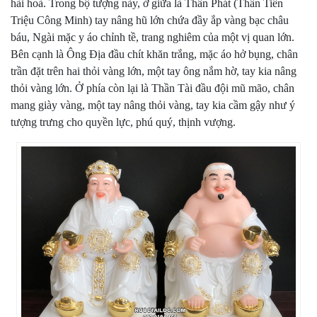
hài hoà. Trong bộ tượng này, ở giữa là Thần Phát (
Thần Tiền
Triệu Công Minh) tay nâng hũ lớn chứa đầy ắp vàng bạc châu
báu, Ngài mặc y áo chỉnh tề, trang nghiêm của một vị quan lớn.
Bên cạnh là Ông Địa đầu chít khăn trắng, mặc áo hở bụng, chân
trần đặt trên hai thỏi vàng lớn, một tay ông nắm hờ, tay kia nâng
thỏi vàng lớn. Ở phía còn lại là Thần Tài đầu đội mũ mão, chân
mang giày vàng, một tay nâng thỏi vàng, tay kia cầm gậy như ý
tượng trưng cho quyền lực, phú quý, thịnh vượng.