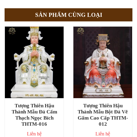
SẢN PHẨM CÙNG LOẠI
Tượng Thiên Hậu
Tượng Thiên Hậu
Thánh Mẫu Đá Cẩm
Thánh Mẫu Bột Đá Vẽ
Thạch Ngọc Bích
Gấm Cao Cấp THTM-
THTM-016
012
Liên hệ
Liên hệ