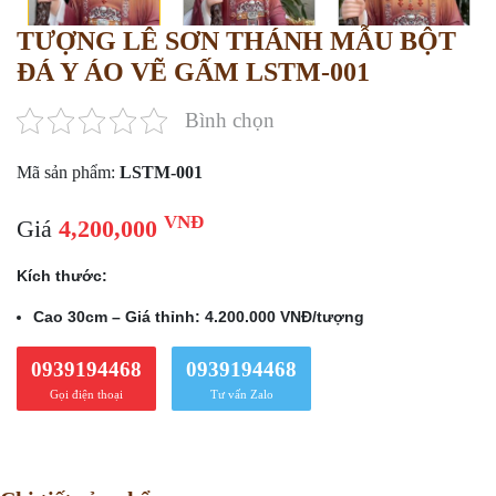
TƯỢNG LÊ SƠN THÁNH MẪU BỘT
ĐÁ Y ÁO VẼ GẤM LSTM-001
Bình chọn
Mã sản phẩm:
LSTM-001
VNĐ
Giá
4,200,000
Kích thước:
Cao 30cm – Giá thỉnh: 4.200.000 VNĐ/tượng
0939194468
0939194468
Gọi điện thoại
Tư vấn Zalo