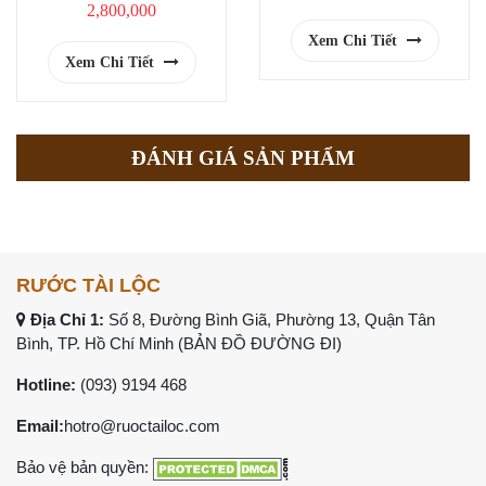
2,800,000
Xem Chi Tiết
Xem Chi Tiết
ĐÁNH GIÁ SẢN PHẨM
RƯỚC TÀI LỘC
Địa Chỉ 1:
Số 8, Đường Bình Giã, Phường 13, Quận Tân
Bình, TP. Hồ Chí Minh (
BẢN ĐỒ ĐƯỜNG ĐI
)
Hotline:
(093) 9194 468
Email:
hotro@ruoctailoc.com
Bảo vệ bản quyền: