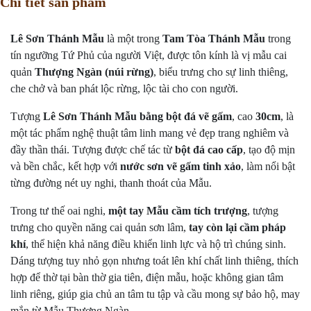
Chi tiết sản phẩm
Lê Sơn Thánh Mẫu
là một trong
Tam Tòa Thánh Mẫu
trong
tín ngưỡng Tứ Phủ của người Việt, được tôn kính là vị mẫu cai
quản
Thượng Ngàn (núi rừng)
, biểu trưng cho sự linh thiêng,
che chở và ban phát lộc rừng, lộc tài cho con người.
Tượng
Lê Sơn Thánh Mẫu bằng bột đá vẽ gấm
, cao
30cm
, là
một tác phẩm nghệ thuật tâm linh mang vẻ đẹp trang nghiêm và
đầy thần thái. Tượng được chế tác từ
bột đá cao cấp
, tạo độ mịn
và bền chắc, kết hợp với
nước sơn vẽ gấm tinh xảo
, làm nổi bật
từng đường nét uy nghi, thanh thoát của Mẫu.
Trong tư thế oai nghi,
một tay Mẫu cầm tích trượng
, tượng
trưng cho quyền năng cai quản sơn lâm,
tay còn lại cầm pháp
khí
, thể hiện khả năng điều khiển linh lực và hộ trì chúng sinh.
Dáng tượng tuy nhỏ gọn nhưng toát lên khí chất linh thiêng, thích
hợp để thờ tại bàn thờ gia tiên, điện mẫu, hoặc không gian tâm
linh riêng, giúp gia chủ an tâm tu tập và cầu mong sự bảo hộ, may
mắn từ Mẫu Thượng Ngàn.