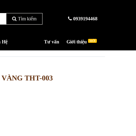
Tìm kiếm
0939194468
n Hệ
Tư vấn
Giới thiệu
MỚI
 VÀNG THT-003