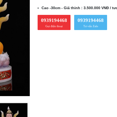
Cao -30cm - Giá thỉnh : 3.500.000 VNĐ / t
0939194468
0939194468
Gọi điện thoại
Tư vấn Zalo