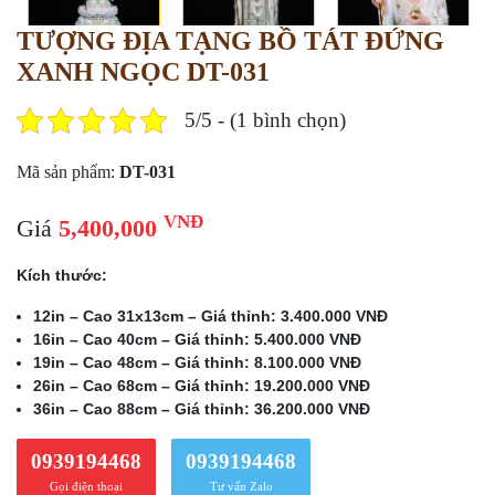
TƯỢNG ĐỊA TẠNG BỒ TÁT ĐỨNG
XANH NGỌC DT-031
5/5 - (1 bình chọn)
Mã sản phẩm:
DT-031
VNĐ
Giá
5,400,000
Kích thước:
12in – Cao 31x13cm – Giá thỉnh: 3.400.000 VNĐ
16in – Cao 40cm – Giá thỉnh: 5.400.000 VNĐ
19in – Cao 48cm – Giá thỉnh: 8.100.000 VNĐ
26in – Cao 68cm – Giá thỉnh: 19.200.000 VNĐ
36in – Cao 88cm – Giá thỉnh: 36.200.000 VNĐ
0939194468
0939194468
Gọi điện thoại
Tư vấn Zalo