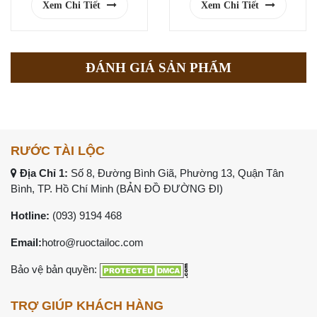
Xem Chi Tiết
Xem Chi Tiết
ĐÁNH GIÁ SẢN PHẨM
RƯỚC TÀI LỘC
Địa Chỉ 1:
Số 8, Đường Bình Giã, Phường 13, Quận Tân
Bình, TP. Hồ Chí Minh (
BẢN ĐỒ ĐƯỜNG ĐI
)
Hotline:
(093) 9194 468
Email:
hotro@ruoctailoc.com
Bảo vệ bản quyền:
TRỢ GIÚP KHÁCH HÀNG