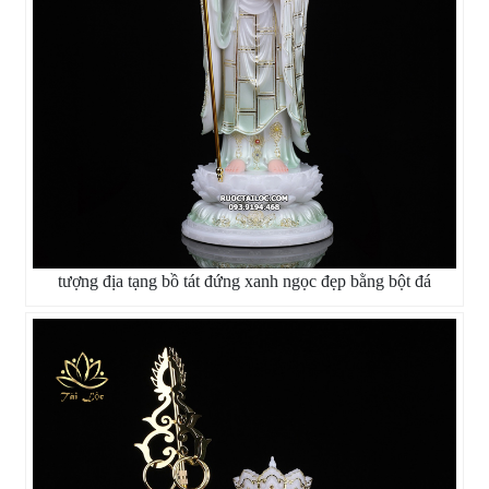
tượng địa tạng bồ tát đứng xanh ngọc đẹp bằng bột đá