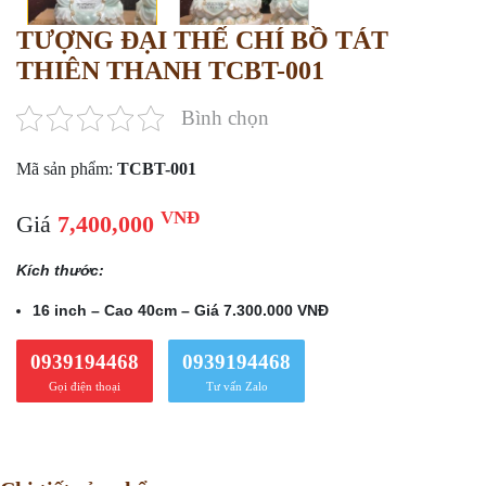
TƯỢNG ĐẠI THẾ CHÍ BỒ TÁT
THIÊN THANH TCBT-001
Bình chọn
Mã sản phẩm:
TCBT-001
VNĐ
Giá
7,400,000
Kích thước:
16 inch – Cao 40cm – Giá 7.300.000 VNĐ
0939194468
0939194468
Gọi điện thoại
Tư vấn Zalo