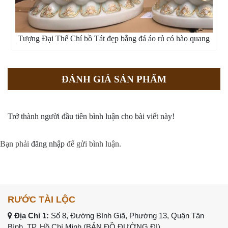
Tượng Đại Thế Chí bồ Tát đẹp bằng đá áo rủ có hào quang
ĐÁNH GIÁ SẢN PHẨM
Trở thành người đầu tiên bình luận cho bài viết này!
Bạn phải
đăng nhập
để gửi bình luận.
RƯỚC TÀI LỘC
Địa Chỉ 1:
Số 8, Đường Bình Giã, Phường 13, Quận Tân
Bình, TP. Hồ Chí Minh (
BẢN ĐỒ ĐƯỜNG ĐI
)