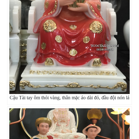
Cậu Tài tay ôm thỏi vàng, thân mặc áo dài đỏ, đầu đội nón lá