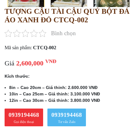
TƯỢNG CẬU TÀI CẬU QUÝ BỘT ĐÁ
ÁO XANH ĐỎ CTCQ-002
Bình chọn
Mã sản phẩm:
CTCQ-002
VNĐ
Giá
2,600,000
Kích thước:
8in – Cao 20cm – Giá thỉnh: 2.600.000 VNĐ
10in – Cao 25cm – Giá thỉnh: 3.100.000 VNĐ
12in – Cao 30cm – Giá thỉnh: 3.800.000 VNĐ
0939194468
0939194468
Gọi điện thoại
Tư vấn Zalo