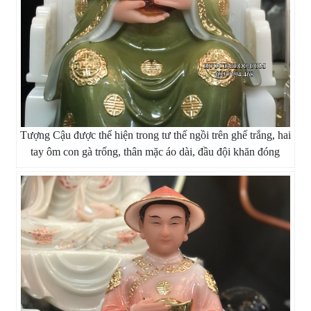
Tượng Cậu được thể hiện trong tư thế ngồi trên ghế trắng, hai
tay ôm con gà trống, thân mặc áo dài, đầu đội khăn đóng