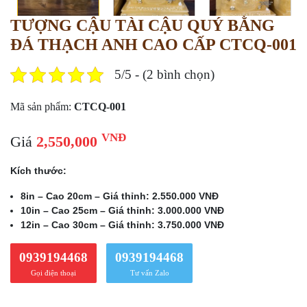
TƯỢNG CẬU TÀI CẬU QUÝ BẰNG
ĐÁ THẠCH ANH CAO CẤP CTCQ-001
5/5 - (2 bình chọn)
Mã sản phẩm:
CTCQ-001
VNĐ
Giá
2,550,000
Kích thước:
8in – Cao 20cm – Giá thỉnh: 2.550.000 VNĐ
10in – Cao 25cm – Giá thỉnh: 3.000.000 VNĐ
12in – Cao 30cm – Giá thỉnh: 3.750.000 VNĐ
0939194468
0939194468
Gọi điện thoại
Tư vấn Zalo