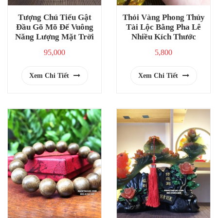
Tượng Chú Tiểu Gật
Thỏi Vàng Phong Thủy
Đầu Gõ Mõ Đế Vuông
Tài Lộc Bằng Pha Lê
Năng Lượng Mặt Trời
Nhiều Kích Thước
95,000
5,800
Xem Chi Tiết
Xem Chi Tiết