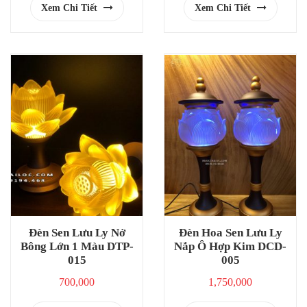
Xem Chi Tiết
Xem Chi Tiết
Đèn Sen Lưu Ly Nở
Đèn Hoa Sen Lưu Ly
Bông Lớn 1 Màu DTP-
Nắp Ô Hợp Kim DCD-
015
005
700,000
1,750,000