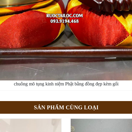
chuông mõ tụng kinh niệm Phật bằng đồng đẹp kèm gối
SẢN PHẨM CÙNG LOẠI