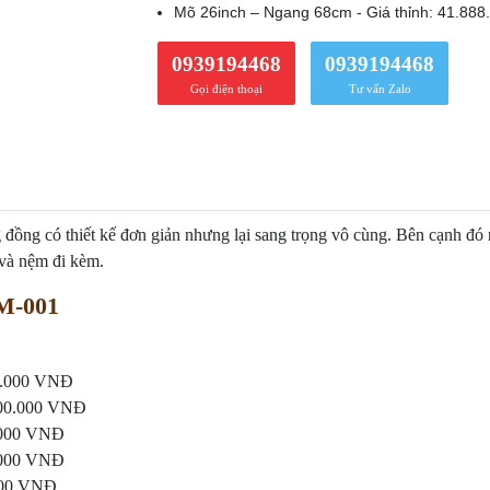
Mõ 26inch – Ngang 68cm - Giá thỉnh: 41.88
0939194468
0939194468
Gọi điện thoại
Tư vấn Zalo
g có thiết kế đơn giản nhưng lại sang trọng vô cùng. Bên cạnh đó mõ
và nệm đi kèm.
CM-001
00.000 VNĐ
.600.000 VNĐ
0.000 VNĐ
0.000 VNĐ
.000 VNĐ