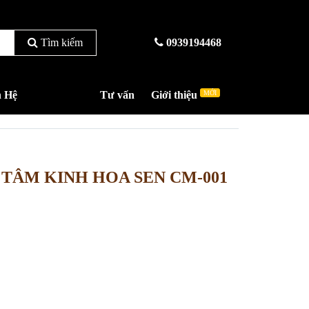
Tìm kiếm
0939194468
n Hệ
Tư vấn
Giới thiệu
MỚI
TÂM KINH HOA SEN CM-001