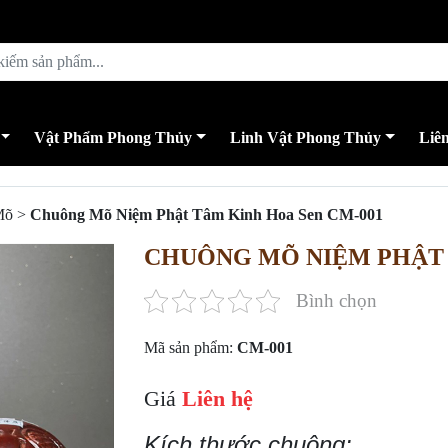
Vật Phẩm Phong Thủy
Linh Vật Phong Thủy
Liê
Mõ
>
Chuông Mõ Niệm Phật Tâm Kinh Hoa Sen CM-001
CHUÔNG MÕ NIỆM PHẬT 
Bình chọn
Mã sản phẩm:
CM-001
Giá
Liên hệ
Kích thước chuông: