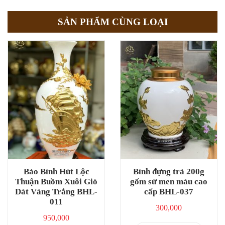
SẢN PHẨM CÙNG LOẠI
Bảo Bình Hút Lộc
Bình đựng trà 200g
Thuận Buồm Xuôi Gió
gốm sứ men màu cao
Dát Vàng Trắng BHL-
cấp BHL-037
011
300,000
950,000