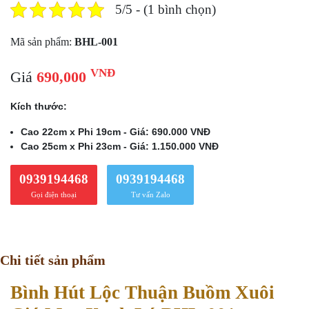
5/5 - (1 bình chọn)
Mã sản phẩm:
BHL-001
VNĐ
Giá
690,000
Kích thước:
Cao 22cm x Phi 19cm - Giá: 690.000 VNĐ
Cao 25cm x Phi 23cm - Giá: 1.150.000 VNĐ
0939194468
0939194468
Gọi điện thoại
Tư vấn Zalo
Chi tiết sản phẩm
Bình Hút Lộc Thuận Buồm Xuôi