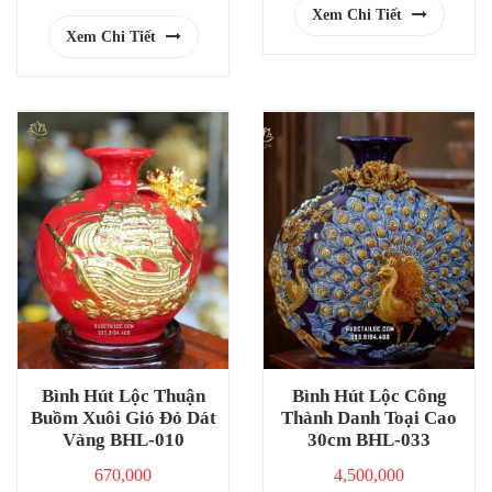
Xem Chi Tiết
Xem Chi Tiết
Bình Hút Lộc Thuận
Bình Hút Lộc Công
Buồm Xuôi Gió Đỏ Dát
Thành Danh Toại Cao
Vàng BHL-010
30cm BHL-033
670,000
4,500,000