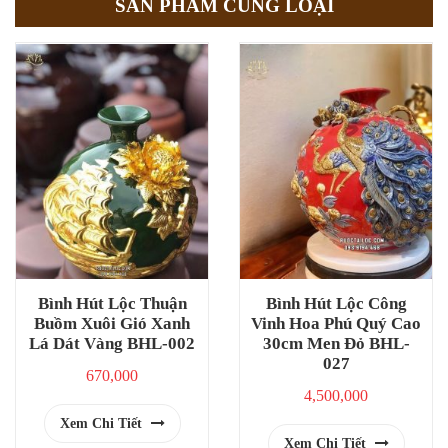
SẢN PHẨM CÙNG LOẠI
Bình Hút Lộc Thuận
Bình Hút Lộc Công
Buồm Xuôi Gió Xanh
Vinh Hoa Phú Quý Cao
Lá Dát Vàng BHL-002
30cm Men Đỏ BHL-
027
670,000
4,500,000
Xem Chi Tiết
Xem Chi Tiết