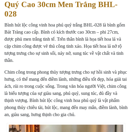
Quý Cao 30cm Men Trắng BHL-
028
Bình hút lộc công vinh hoa phú quý trắng BHL-028 là bình gốm
Bát Tràng cao cấp. Bình có kích thước cao 30cm – phi 27cm,
được phủ men trắng tinh tế. Trên thân bình là họa tiết hoa lá và
cặp chim công được vẽ thủ công tinh xảo. Họa tiết hoa lá nở rộ
tượng trưng cho sự sinh sổi, nảy nở, sung túc về vật chất và tinh
thần.
Chim công trong phong thủy tượng trưng cho sự hồi sinh và phục
hưng, có thể mang đến điềm lành, những điều tốt đẹp, hóa giải tai
ách, rủi ro trong cuộc sống. Trong văn hóa người Việt, chim công
là biểu tượng của sự giàu sang, phú quý, sung túc, đủ đầy và
thịnh vượng. Bình hút lộc công vinh hoa phú quý là vật phẩm
phong thủy chiêu tài, hút lộc, mang đến may mắn, điềm lành, bình
an, giàu sang, hưng thịnh cho gia chủ.