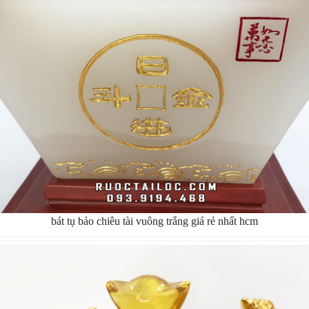
bát tụ bảo chiêu tài vuông trắng giá rẻ nhất hcm