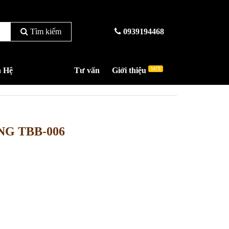
Tìm kiếm
0939194468
n Hệ
Tư vấn
Giới thiệu
MỚI
G TBB-006