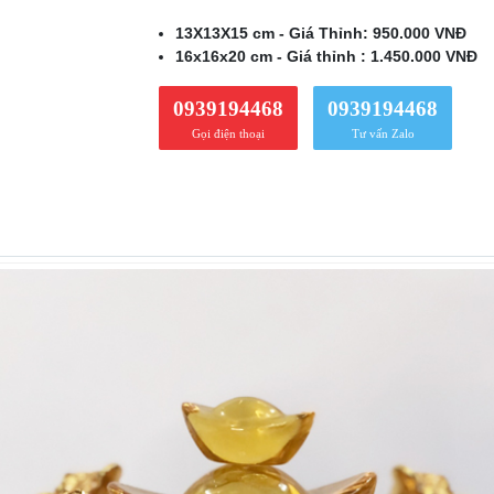
13X13X15 cm - Giá Thỉnh: 950.000 VNĐ
16x16x20 cm - Giá thỉnh : 1.450.000 VNĐ
0939194468
0939194468
Gọi điện thoại
Tư vấn Zalo